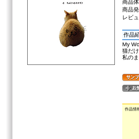
商品体
商品発
レビュ
作品
My Wo
猫だけ
私のま
作品情