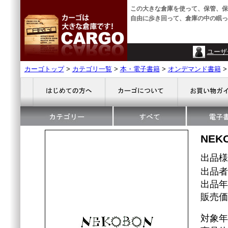
この大きな倉庫を使って、保管、保
自由に歩き回って、倉庫の中の眠っ
ユーザ
カーゴトップ
>
カテゴリ一覧
>
本・電子書籍
>
オンデマンド書籍
NEK
出品
出品者
出品年
販売価格
対象年