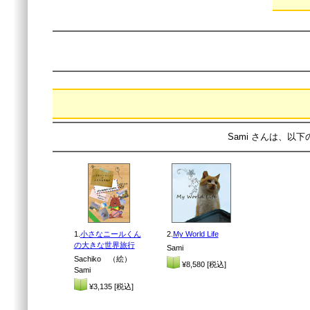
Sami さんは、以
1.
小さなニールくん
2.
My World Life
の大きな世界旅行
Sami
Sachiko （絵）
¥8,580 [税込]
Sami
¥3,135 [税込]