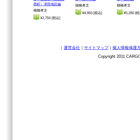
西町）津田地区編
槇橋孝文
槇橋孝文
槇橋孝文
¥4,950 [税込]
¥5,280 [税
¥2,750 [税込]
｜
運営会社
｜
サイトマップ
｜
個人情報保護
Copyright 2011 CARGO 