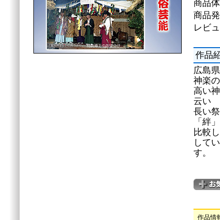
商品体
商品発
レビュ
作品
広島県
神楽の
高い神
云い
長い祭
「絆」
比較し
してい
す。
作品情