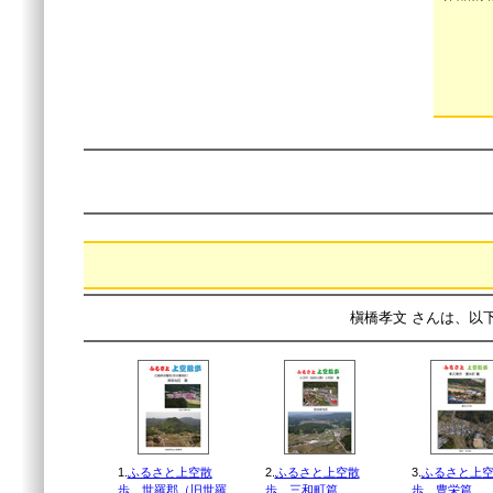
槇橋孝文 さんは、以
1.
ふるさと上空散
2.
ふるさと上空散
3.
ふるさと上
歩 世羅郡（旧世羅
歩 三和町篇
歩 豊栄篇