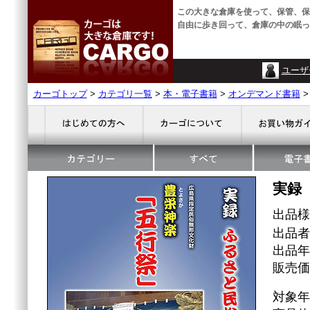
この大きな倉庫を使って、保管、保
自由に歩き回って、倉庫の中の眠っ
ユーザ
カーゴトップ
>
カテゴリ一覧
>
本・電子書籍
>
オンデマンド書籍
実録
出品
出品者
出品年
販売価格
対象年