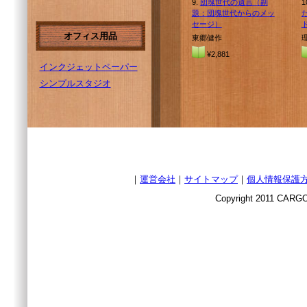
9.
団塊世代の遺言（副
1
題：団塊世代からのメッ
セージ）
オフィス用品
東郷健作
¥2,881
インクジェットペーパー
シンプルスタジオ
｜
運営会社
｜
サイトマップ
｜
個人情報保護
Copyright 2011 CARGO 