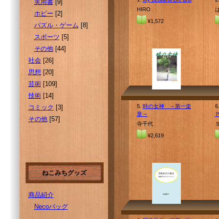
実用書
[9]
HIRO
ホビー
[2]
¥1,572
パズル・ゲーム
[8]
スポーツ
[5]
その他
[44]
社会
[26]
思想
[20]
芸術
[109]
技術
[14]
5.
時の女神 ～第一楽
6
コミック
[3]
章～
その他
[57]
寺千代
¥2,619
ねこみちグッズ
商品紹介
Necoバッグ