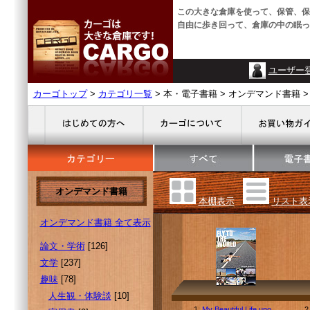
この大きな倉庫を使って、保管、保
自由に歩き回って、倉庫の中の眠っ
ユーザー
カーゴトップ
>
カテゴリ一覧
> 本・電子書籍 > オンデマンド書籍 >
オンデマンド書籍
本棚表示
リスト表
オンデマンド書籍 全て表示
論文・学術
[126]
文学
[237]
趣味
[78]
人生観・体験談
[10]
1.
My Beautiful Life uno
2