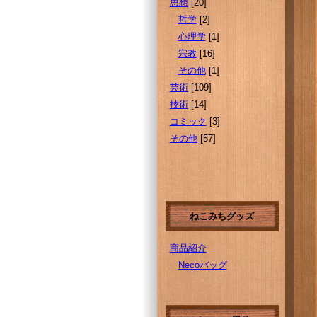
思想
[20]
哲学
[2]
心理学
[1]
宗教
[16]
その他
[1]
芸術
[109]
技術
[14]
コミック
[3]
その他
[57]
ねこみちグッズ
商品紹介
Necoバッグ