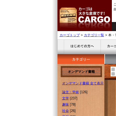
カーゴトップ
>
カテゴリ一覧
> 本・
オンデマンド書籍
オンデマンド書籍 全て表示
論文・学術
[126]
文学
[237]
趣味
[78]
社会
[26]