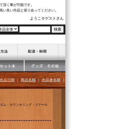
て頂く事が可能です。
高い良い作品と巡り会ってください。
ようこそゲストさん
出品日順
｜
商品名順
｜
出品者名順
｜
ダム・カウンセリング・スクール