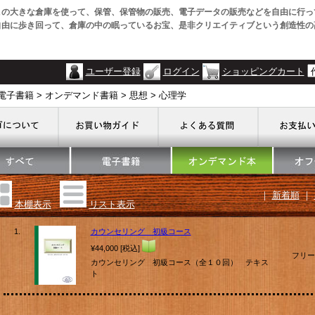
この大きな倉庫を使って、保管、保管物の販売、電子データの販売などを自由に行っ
自由に歩き回って、倉庫の中の眠っているお宝、是非クリエイティブという創造性の
ユーザー登録
ログイン
ショッピングカート
電子書籍 > オンデマンド書籍 > 思想 > 心理学
｜
新着順
｜
本棚表示
リスト表示
1.
カウンセリング 初級コース
¥44,000 [税込]
フリー
カウンセリング 初級コース（全１０回） テキス
ト