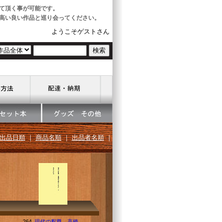
て頂く事が可能です。
高い良い作品と巡り会ってください。
ようこそゲストさん
出品日順
｜
商品名順
｜
出品者名順
｜
264.
現代の釈尊 高橋