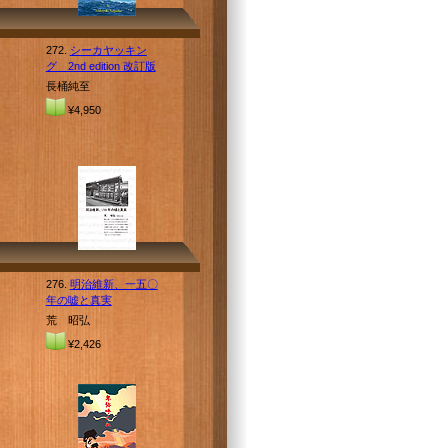
272.
シーカヤッキン
グ 2nd edition 改訂版
長桶純至
¥4,950
276.
明治維新、一五〇
年の嘘と真実
荒 昭弘
¥2,426