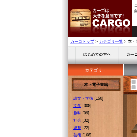
カーゴトップ
>
カテゴリ一覧
> 本
本・電子書籍
論文・学術
[150]
文学
[308]
趣味
[99]
社会
[32]
思想
[22]
芸術
[168]