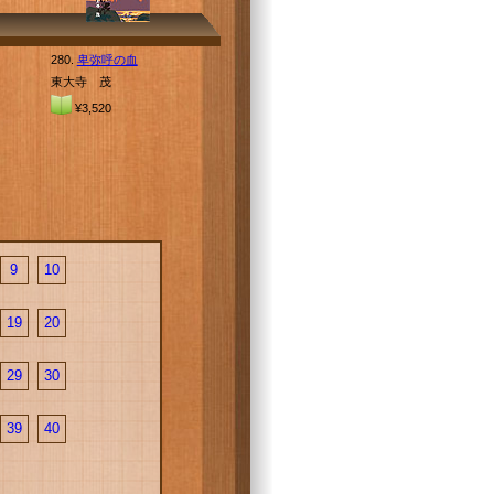
280.
卑弥呼の血
東大寺 茂
¥3,520
9
10
19
20
29
30
39
40