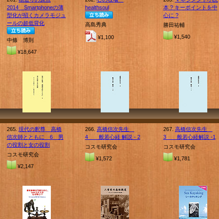
2014 Smartphoneの薄
healthsoul
本 ? キーポイントを中
型化が招くカメラモジュ
心に ?
ールの超低背化
高島秀典
勝田祐輔
¥1,540
¥1,100
中條 博則
¥18,647
265.
現代の釈尊 高橋
266.
高橋信次先生
267.
高橋信次先生
信次師とともに 6 男
4 般若心経 解説 - 2
3 般若心経解説 -1
の役割と女の役割
コスモ研究会
コスモ研究会
コスモ研究会
¥1,572
¥1,781
¥2,147