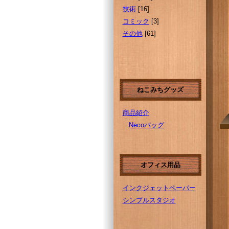
技術
[16]
コミック
[3]
その他
[61]
ねこみちグッズ
商品紹介
Necoバッグ
オフィス用品
インクジェットペーパー
シンプルスタジオ