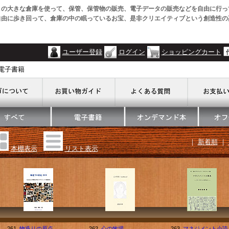
この大きな倉庫を使って、保管、保管物の販売、電子データの販売などを自由に行っ
自由に歩き回って、倉庫の中の眠っているお宝、是非クリエイティブという創造性の
ユーザー登録
ログイン
ショッピングカート
・電子書籍
｜
新着順
｜
本棚表示
リスト表示
261.
物造りの原点
262.
心の牧場
263.
マネジメント小読