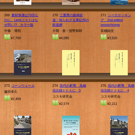
269.
素材単価は70倍な
270.
三重県の森林鉄
271.
シーカヤッキン
のに、Lensコストはな
道・知られざる東紀州の
グ 2nd edition
ぜ同じ!? カラー版
鉄道網
monochrome
中條 博則
片岡 督・曽野和郎
長桶純至
¥7,700
¥4,085
¥3,520
273.
コーンウォール
274.
現代の釈尊 高橋
275.
現代の釈尊 高橋
信次師とともに 5
信次師とともに 4
藤田幸久
コスモ研究会
コスモ研究会
¥2,409
¥2,574
¥2,211