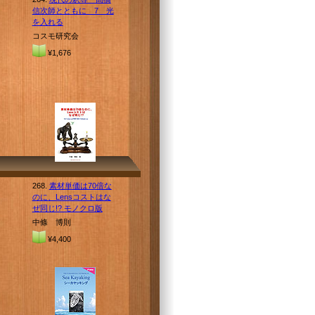
信次師とともに 7 光
を入れる
コスモ研究会
¥1,676
268.
素材単価は70倍な
のに、Lensコストはな
ぜ同じ!? モノクロ版
中條 博則
¥4,400