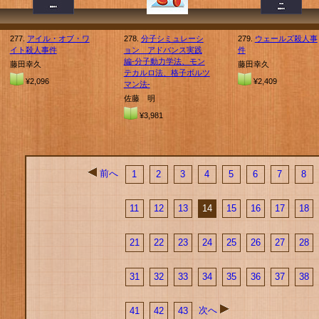
277.
アイル・オブ・ワ
278.
分子シミュレーシ
279.
ウェールズ殺人事
イト殺人事件
ョン アドバンス実践
件
編-分子動力学法、モン
藤田幸久
藤田幸久
テカルロ法、格子ボルツ
¥2,096
¥2,409
マン法-
佐藤 明
¥3,981
前へ
1
2
3
4
5
6
7
8
11
12
13
14
15
16
17
18
21
22
23
24
25
26
27
28
31
32
33
34
35
36
37
38
次へ
41
42
43