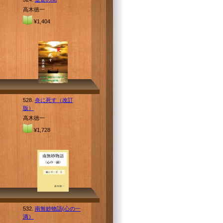
高木徳一
¥1,404
528.
炎に死す（改訂
版）
高木徳一
¥1,728
532.
南無妙物語(心の一
滴）