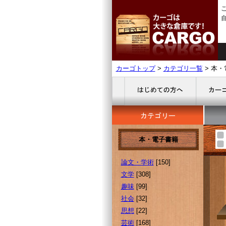
カーゴトップ
>
カテゴリ一覧
> 本
本・電子書籍
論文・学術
[150]
文学
[308]
趣味
[99]
社会
[32]
思想
[22]
芸術
[168]