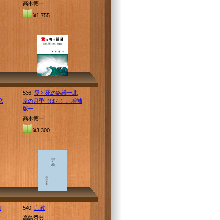
高木徳一
¥1,755
536.
愛と死の絡繰ー北
窓
京の月季（ばら）、増補
版ー
高木徳一
¥3,300
l
540.
宗教
高島秀典