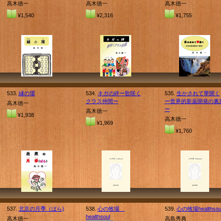
高木徳一
高木徳一
高木徳一
¥1,540
¥2,316
¥1,755
533.
縁の環
534.
ネガの絆ー歌咲く
535.
生かされて華開く
クラス仲間ー
ー世界的新薬開発の裏
高木徳一
ー
高木徳一
¥1,938
高木徳一
¥1,969
¥1,760
537.
北京の月季（ばら)
538.
心の牧場
539.
心の牧場healthsou
healthsoul
高木徳一
高島秀典