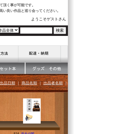
て頂く事が可能です。
高い良い作品と巡り会ってください。
ようこそゲストさん
出品日順
｜
商品名順
｜
出品者名順
｜
524.
逆走の闇