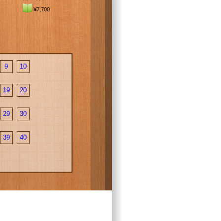
¥7,700
9
10
19
20
29
30
39
40