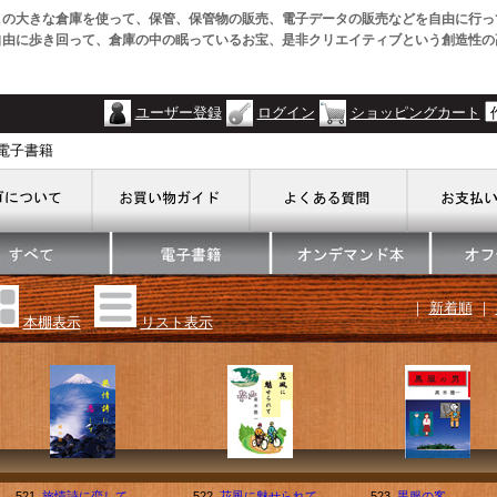
この大きな倉庫を使って、保管、保管物の販売、電子データの販売などを自由に行っ
自由に歩き回って、倉庫の中の眠っているお宝、是非クリエイティブという創造性の
ユーザー登録
ログイン
ショッピングカート
・電子書籍
｜
新着順
｜
本棚表示
リスト表示
521.
旅情詩に恋して
522.
花風に魅せられて
523.
黒服の客