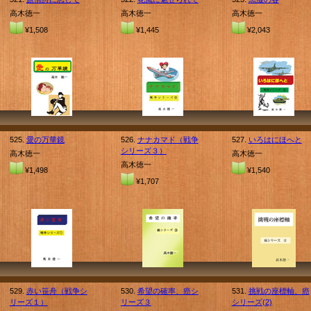
高木徳一
高木徳一
高木徳一
¥1,508
¥1,445
¥2,043
525.
愛の万華鏡
526.
ナナカマド（戦争
527.
いろはにほへと
シリーズ３）
高木徳一
高木徳一
高木徳一
¥1,498
¥1,540
¥1,707
529.
赤い笹舟（戦争シ
530.
希望の確率、癌シ
531.
挑戦の座標軸、癌
リーズ１）
リーズ３
シリーズ(2)