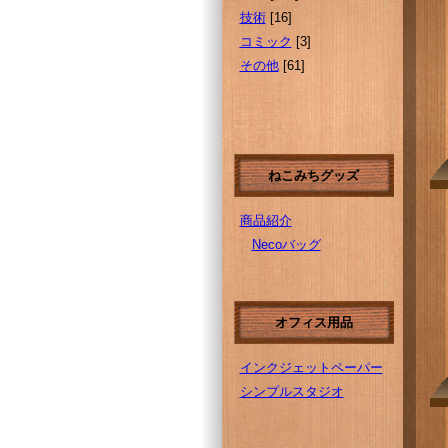
技術
[16]
コミック
[3]
その他
[61]
ねこみちグッズ
商品紹介
Necoバッグ
オフィス用品
インクジェットペーパー
シンプルスタジオ