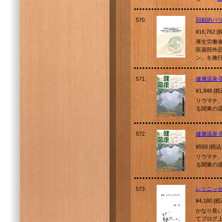
570.
回顧的バ
¥16,762 
厚生労働省
医薬部外
ン」を施
571.
健康温泉-
¥1,848 [
リウマチ
る関東の
572.
健康温泉-
¥550 [税込
リウマチ
る関東の
573.
レミニッ
¥4,180 [
かなり長
てブログ