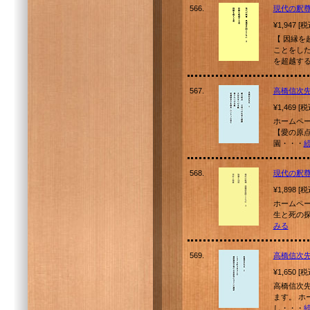
566.
現代の釈
¥1,947 [
【 因縁を
ことをした
を超越する
567.
高橋信次先
¥1,469 [
ホームページ
【愛の原
園・・・
568.
現代の釈
¥1,898 [
ホームページ
生と死の探
みる
569.
高橋信次先
¥1,650 [
高橋信次
ます。 ホー
し・・・