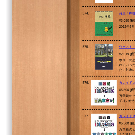
574.
詩集「檸
¥3,080 [
2012年
575.
ウェスト
¥2,619 [
ホリーの
れていっ
た。対象
576.
カレイド
¥5,500 [
万華鏡の
てはいか
577.
カレイドス
¥5,500 [
万華鏡の
ください