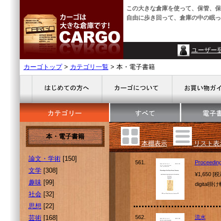
この大きな倉庫を使って、保管、保
自由に歩き回って、倉庫の中の眠っ
ユーザー
カーゴトップ
>
カテゴリ一覧
> 本・電子書籍
本・電子書籍
本棚表示
リスト表
論文・学術
[150]
561.
Proceeding
文学
[308]
¥1,650 [
趣味
[99]
digita
社会
[32]
思想
[22]
芸術
[168]
562.
流水