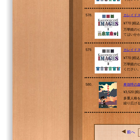
578.
カレイド
¥770 [税込
万華鏡の
てはいか
579.
カレイドス
¥770 [税込
万華鏡の
ください
580.
卑弥呼の
¥3,520 [
多重人格
繰り広げ
前へ