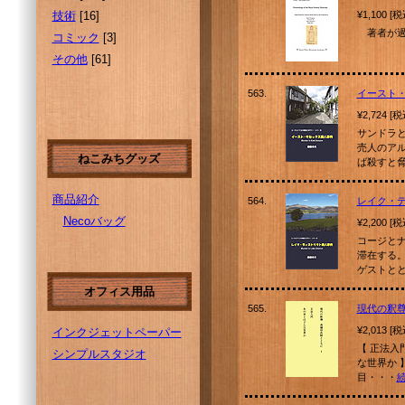
技術
[16]
¥1,100 [
著者が過
コミック
[3]
その他
[61]
563.
イースト
¥2,724 [
サンドラ
売人のア
ねこみちグッズ
ば殺すと
商品紹介
564.
レイク・
Necoバッグ
¥2,200 [
コージと
滞在する
ゲストと
オフィス用品
565.
現代の釈
¥2,013 [
インクジェットペーパー
【 正法入
シンプルスタジオ
な世界か 
目・・・