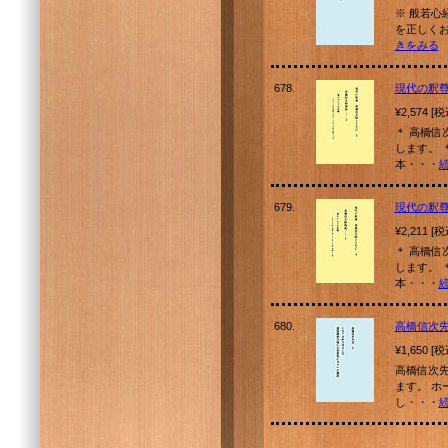
※ 般若心
を正しくお伝
きをみる
678.
現代の釈
¥2,574 [
＊ 高橋
します。 ＊
本・・・
679.
現代の釈
¥2,211 [
＊ 高橋
します。 ＊
本・・・
680.
高橋信次先
¥1,650 [
高橋信次
ます。 ホー
し・・・