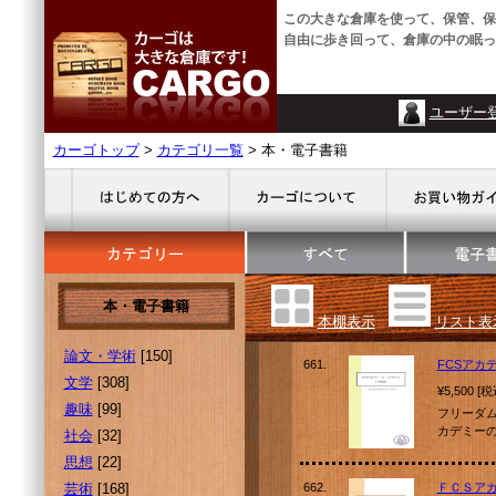
この大きな倉庫を使って、保管、保
自由に歩き回って、倉庫の中の眠っ
ユーザー
カーゴトップ
>
カテゴリ一覧
> 本・電子書籍
本・電子書籍
本棚表示
リスト表
論文・学術
[150]
661.
FCSアカ
文学
[308]
¥5,500 [
趣味
[99]
フリーダ
カデミーの
社会
[32]
思想
[22]
芸術
[168]
662.
ＦＣＳア