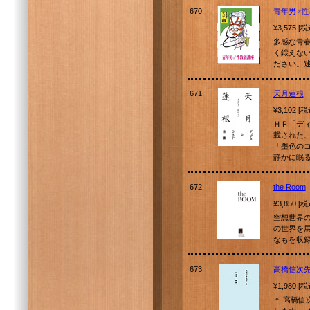
670.
青年男♂性
¥3,575 [
多感な青
く鍛えな
ださい。
671.
天月蓮根
¥3,102 [
ＨＰ「デ
載された
「墨色の
静かに眠
672.
the Room
¥3,850 [
空想世界の
の世界を展
なもを収
673.
高橋信次
¥1,980 [
＊ 高橋