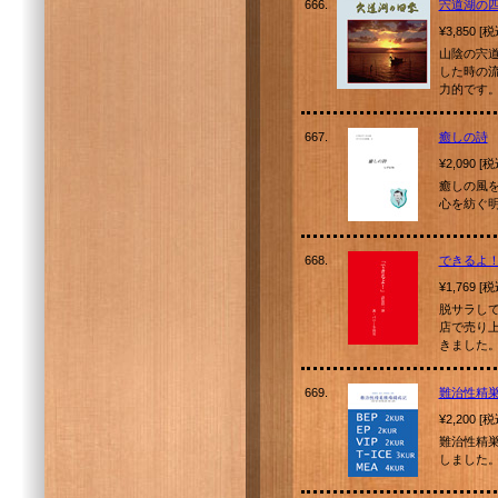
666.
宍道湖の四
¥3,850 [
山陰の宍
した時の
力的です
667.
癒しの詩
¥2,090 [
癒しの風を
心を紡ぐ明
668.
できるよ
¥1,769 [
脱サラし
店で売り上
きました。
669.
難治性精
¥2,200 [
難治性精
しました