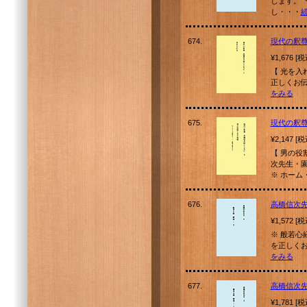
します。 ＊
し・・・
674.
現代の釈
¥1,676 [
【 光を入
正しくお伝え
をみる
675.
現代の釈
¥2,147 [
【 男の役
次先生・
※ ホーム
676.
高橋信次先
¥1,572 [
※ 般若心
を正しくお伝
をみる
677.
高橋信次先
¥1,781 [