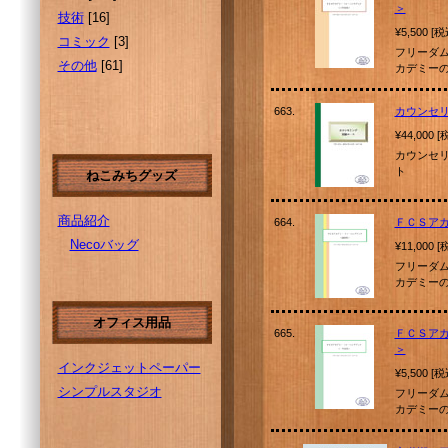
＞
技術
[16]
¥5,500 [
コミック
[3]
フリーダ
その他
[61]
カデミーの
663.
カウンセ
¥44,000 
カウンセ
ト
ねこみちグッズ
商品紹介
664.
ＦＣＳア
Necoバッグ
¥11,000 
フリーダ
カデミーの
オフィス用品
665.
ＦＣＳア
＞
インクジェットペーパー
¥5,500 [
シンプルスタジオ
フリーダ
カデミーの