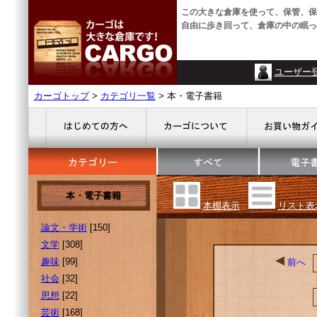
この大きな倉庫を使って、保管、保
自由に歩き回って、倉庫の中の眠っ
ユーザー
カーゴトップ
>
カテゴリ一覧
> 本・電子書籍
本・電子書籍
本棚表示
リスト表
論文・学術
[150]
文学
[308]
趣味
[99]
前へ
社会
[32]
思想
[22]
芸術
[168]