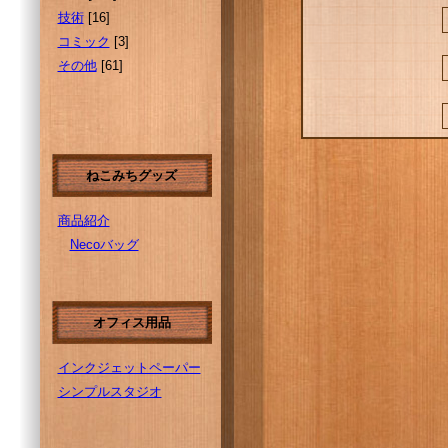
技術
[16]
コミック
[3]
その他
[61]
ねこみちグッズ
商品紹介
Necoバッグ
オフィス用品
インクジェットペーパー
シンプルスタジオ