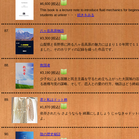
¥6,600 [税込]
This book is a lecture note to introduce fluid mechanics for beginn
students at univer・・・
続きをみる
87.
八ヶ岳高原物語
¥3,300 [税込]
山梨県と長野県に跨る八ヶ岳高原の魅力にはまり１０年間で１１
ました。そのホリディの記録を綴った作品です。
88.
救国者
¥3,190 [税込]
少子化による国難と民主主義を守るため立ち上がった大国旭の活
る政権与党の謀略。そして、恋人との愛の行方。物語はどう終結
89.
君と私はドット柄
¥1,870 [税込]
依存されたら さようならを 綺麗にしましょう じゃなきゃドット
よ。
90.
陰の歴史秘話