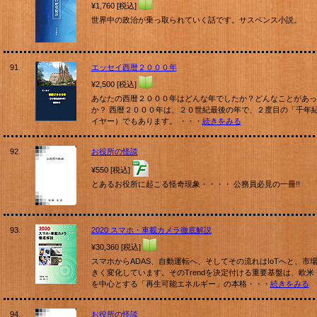
¥1,760 [税込]
世界中の政治が乗っ取られていく話です。サスペンス小説。
91.
エッセイ西暦２０００年
¥2,500 [税込]
あなたの西暦２０００年はどんな年でしたか？どんなことがあっ
か？ 西暦２０００年は、２０世紀最後の年で、２度目の「千年
イヤー）でもあります。 ・・・
続きをみる
92.
お役所の怪談
¥550 [税込]
とあるお役所に起こる怪奇現象・・・・ 公務員必見の一冊!!
93.
2020 スマホ・車載カメラ徹底解説
¥30,360 [税込]
スマホからADAS、自動運転へ、そしてその流れはIoTへと、市
きく変化しています。そのTrendを決定付ける重要基盤は、欧米
を中心とする「再生可能エネルギー」の本格・・・
続きをみる
94.
お役所の怪談