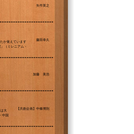
矢作英之
藤田幸久
たか覚えています
紀」（ミレニアム・
加藤 美浩
【共創企画】中條博則
場は大
・中国