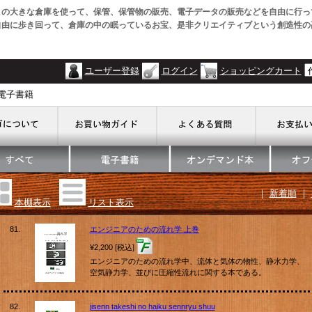
この大きな倉庫を使って、保管、保管物の販売、電子データの販売などを自由に行っ
自由に歩き回って、倉庫の中の眠っているお宝、是非クリエイティブという創造性の
ユーザー登録
ログイン
ショッピングカート
・電子書籍
｜
新着順
｜
本棚表示
リスト表示
81.
エンジニアのための流れ学 上巻
¥2,200 [税込]
エンジニアのための流れ学中、流体と気体の物性、静水力学、
空気静力学、並びに圧縮性流れに関する本である。
82.
jisenn takeshi no haiku sennryu shuu