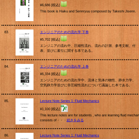
¥6,686 [税込]
This book is Haiku and Sennryuu composed by Takeshi Jisenn.
83.
エンジニアのための流れ学 下巻
¥5,702 [税込]
エンジニアの流れ中、圧縮性流れ、流れの計測、参考文献、付
表、並びに索引に関する本である。
84.
エンジニアのための流れ学 上巻
¥6,334 [税込]
エンジニアのための流れ学中、流体と気体の物性、静水力学、
空気静力学並びに非圧縮性流れについて議論した本である。
85.
Lecture Note Series 1: Fluid Mechanics
¥1,100 [税込]
This lecture notes are for students , who are learning fluid mechani
consists of・・・
続きをみる
86.
Lecture Note Series 1: Fluid Mechanics