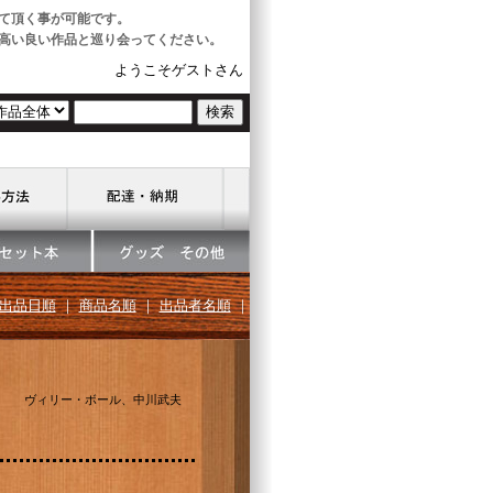
て頂く事が可能です。
高い良い作品と巡り会ってください。
ようこそゲストさん
出品日順
｜
商品名順
｜
出品者名順
｜
ヴィリー・ボール、中川武夫