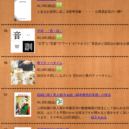
¥1,700 [税込]
とあるお役所に起こる怪奇現象・・・・ 公務員必見の一冊!!
95.
字本 「音・訓」
¥3,100 [税込]
“文字”と“言葉”で“アート”の“マネゴト” 音読みと訓読みの妙を
96.
夜でティータイム
¥2,200 [税込]
自分を大切にしなさいと 言われた夜のティータイム。
97.
絵絹に描く美人画/きぬ絵（絹本着色日本画）の技法
¥1,100 [税込]
上村松園の美人画や伊藤若冲の動植物画の技法として知られる日
技法」はとても手間のかかる技法ですが慣れると描きやすく深い
ります。２０年以上試行錯誤し・・・
続きをみる