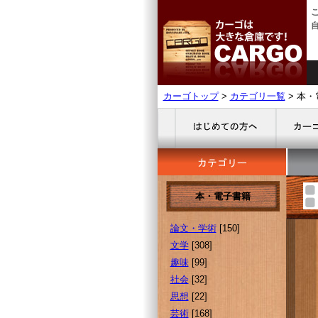
カーゴトップ
>
カテゴリ一覧
> 本
本・電子書籍
論文・学術
[150]
文学
[308]
趣味
[99]
社会
[32]
思想
[22]
芸術
[168]