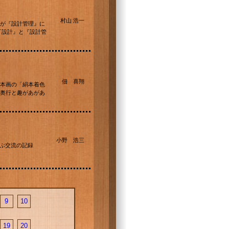
村山 浩一
が『設計管理』に
『設計』と『設計管
佃 喜翔
本画の「絹本着色
奥行と趣があがあ
小野 浩三
及ぶ交流の記録
9
10
19
20