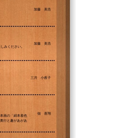
加藤 美浩
加藤 美浩
お楽しみください。
三月 小夜子
佃 喜翔
本画の「絹本着色
奥行と趣があがあ