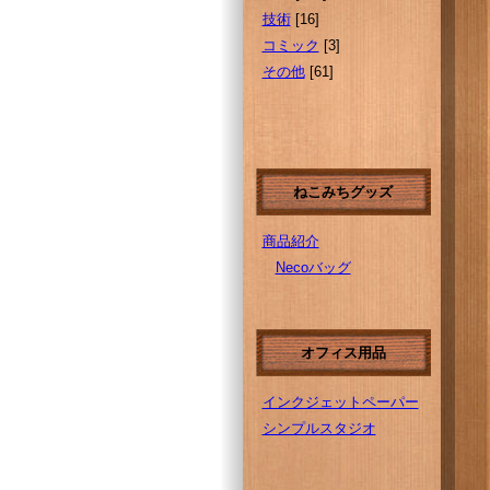
技術
[16]
コミック
[3]
その他
[61]
ねこみちグッズ
商品紹介
Necoバッグ
オフィス用品
インクジェットペーパー
シンプルスタジオ