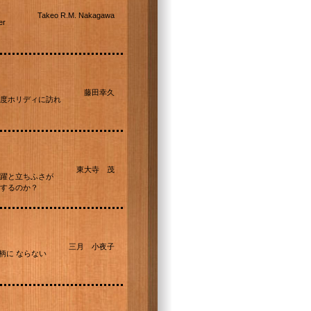
Takeo R.M. Nakagawa
er
藤田幸久
度ホリディに訪れ
東大寺 茂
躍と立ちふさが
するのか？
三月 小夜子
柄に ならない