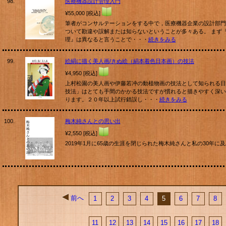
98.
医療機器設計管理入門
¥55,000 [税込]
筆者がコンサルテーションをする中で，医療機器企業の設計部門
ついて勘違や誤解または知らないということが多々ある。 まず
理』は異なると言うことで・・・
続きをみる
99.
絵絹に描く美人画/きぬ絵（絹本着色日本画）の技法
¥4,950 [税込]
上村松園の美人画や伊藤若冲の動植物画の技法として知られる日
技法」はとても手間のかかる技法ですが慣れると描きやすく深い
ります。２０年以上試行錯誤し・・・
続きをみる
100.
梅木純さんとの思い出
¥2,550 [税込]
2019年1月に65歳の生涯を閉じられた梅木純さんと私の30年に
前へ
1
2
3
4
5
6
7
8
11
12
13
14
15
16
17
18