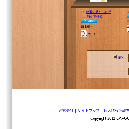
97.
地雷で助かった兵
9
士、時効事件５
高木徳一
¥163
前へ
｜
運営会社
｜
サイトマップ
｜
個人情報保護
Copyright 2011 CARGO 