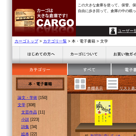
この大きな倉庫を使って、保管、保
自由に歩き回って、倉庫の中の眠っ
ユーザー
カーゴトップ
>
カテゴリ一覧
> 本・電子書籍 > 文学
本・電子書籍
本棚表示
リスト表
論文・学術
[150]
文学
[308]
文芸作品
[11]
小説
[223]
詩集
[34]
絵本
[22]
81.
歌謡詞に恋して（そ
8