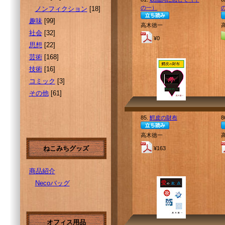
の一）
ノンフィクション
[18]
趣味
[99]
高木徳一
社会
[32]
¥0
思想
[22]
芸術
[168]
技術
[16]
コミック
[3]
その他
[61]
85.
鰐皮の財布
8
高木徳一
ねこみちグッズ
¥163
商品紹介
Necoバッグ
オフィス用品