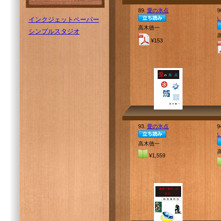
89.
愛の氷点
9
インクジェットペーパー
高木徳一
シンプルスタジオ
¥153
93.
愛の氷点
9
高木徳一
¥1,559