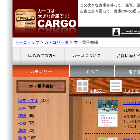
この大きな倉庫を使って、保管、保
自由に歩き回って、倉庫の中の眠っ
ユーザー
カーゴトップ
>
カテゴリ一覧
> 本・電子書籍
本・電子書籍
本棚表示
リスト表
論文・学術
[150]
121.
まつやま
文学
[308]
¥1,938 [
趣味
[99]
文学碑約
ち、松山市
社会
[32]
ってみま
思想
[22]
芸術
[168]