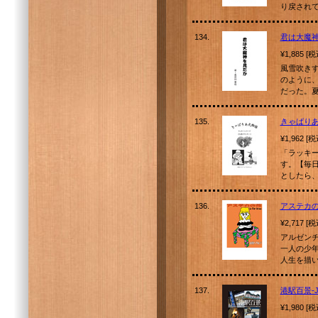
り戻され
134.
君は大魔
¥1,885 [
風雪吹き
のように
だった。
135.
きゃばり
¥1,962 [
「ラッキ
す。【毎
としたら
136.
アステカ
¥2,717 [
アルゼン
一人の少
人生を描
137.
港駅百景-
¥1,980 [