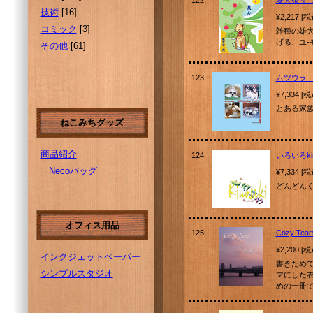
122.
愛犬茶々
技術
[16]
¥2,217 [
コミック
[3]
雑種の雄
げる、ユ-
その他
[61]
123.
ムツウラ
¥7,334 [
とある家
ねこみちグッズ
商品紹介
124.
いろいろkin
Necoバッグ
¥7,334 [
どんどん
オフィス用品
125.
Cozy Tear
¥2,200 [
インクジェットペーパー
書きため
シンプルスタジオ
マにした
めの一冊