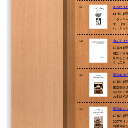
130.
きゃばり
¥1,430 [
「ラッキ
す。【毎
ら、きっ
131.
山を下り
¥2,001 [
相次ぐ不
止めをか
立ち戻る
132.
写真集 都電
¥2,530 [
東京都交通
時代のデザ
の本線初
133.
写真集 パ
¥2,970 [
2007年
利用可能な