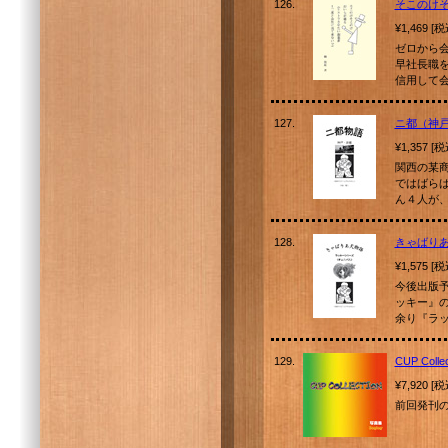
126.
そこのけ
¥1,469 [
ゼロから
早社長職
信用して
127.
ニ都（神
¥1,357 [
関西の某
ではばら
ん４人が
128.
きゃばり
¥1,575 [
今後出版
ッキー』
余り『ラ
129.
CUP Collec
¥7,920 [
前回発刊