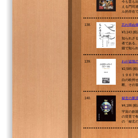
今も昔も
える門司
ル的存在
138.
忘れ得ぬ偉
¥3,143 [
知られざ
者である
鐘で知ら
139.
わが追憶
¥2,585 [
１９６７
白の欧州
断。その
140.
秘玄の脈
¥4,186 [
宇宙の創
の背景で
の「秘玄