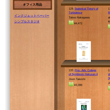
オフィス用品
129.
Statistical Theory of
1
Turbulence
R
インクジェットペーパー
Takeo Nakagawa
a
シンプルスタジオ
i
¥4,472
133.
Proc. Adv. Collage
1
of Symbiosis Hakusan 4
o
3
Jisen Takeshi
J
¥3,399