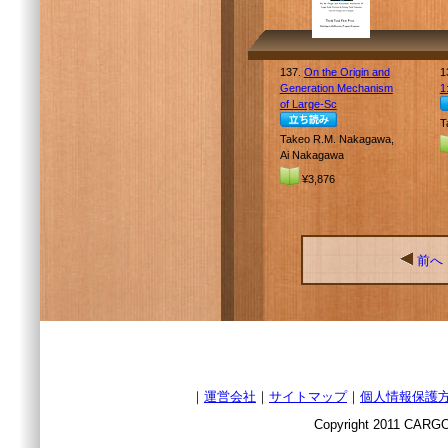
137.
On the Origin and
1
Generation Mechanism
1
of Large-Sc
T
Takeo R.M. Nakagawa,
Ai Nakagawa
¥3,876
前へ
｜
運営会社
｜
サイトマップ
｜
個人情報保護
Copyright 2011 CARGO 