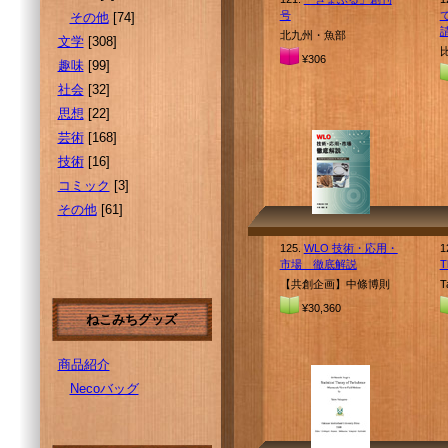
号
その他
[74]
請
北九州・魚部
文学
[308]
¥306
趣味
[99]
社会
[32]
思想
[22]
芸術
[168]
技術
[16]
コミック
[3]
その他
[61]
125.
WLO 技術・応用・
1
市場 徹底解説
T
【共創企画】中條博則
T
¥30,360
ねこみちグッズ
商品紹介
Necoバッグ