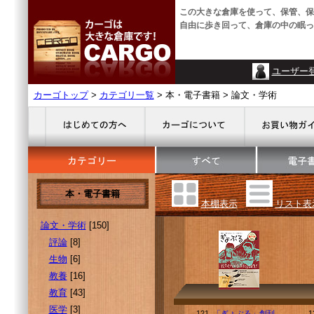
この大きな倉庫を使って、保管、保
自由に歩き回って、倉庫の中の眠っ
ユーザー
カーゴトップ
>
カテゴリ一覧
> 本・電子書籍 > 論文・学術
本・電子書籍
本棚表示
リスト表
論文・学術
[150]
評論
[8]
生物
[6]
教養
[16]
教育
[43]
医学
[3]
121.
「ぎょぶる」創刊
1