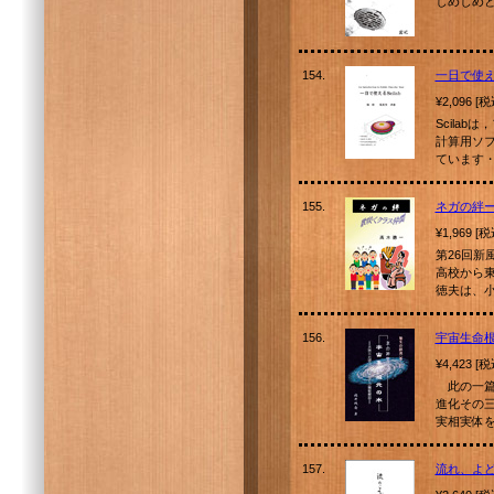
じめじめと
154.
一日で使える
¥2,096 [
Scila
計算用ソフト
ています
155.
ネガの絆
¥1,969 [
第26回
高校から
徳夫は、
156.
宇宙生命
¥4,423 [
此の一篇
進化その
実相実体
157.
流れ、よ