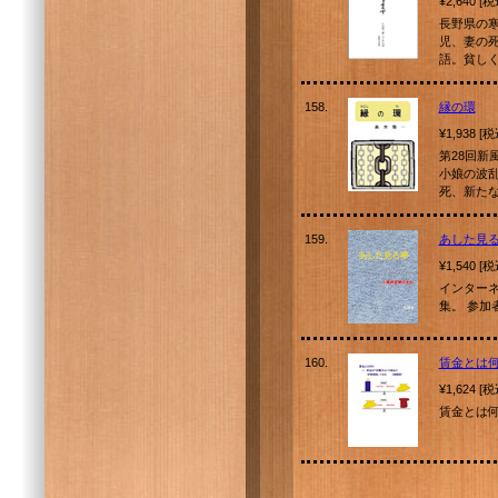
¥2,640 [
長野県の
児、妻の
語。貧し
158.
縁の環
¥1,938 [
第28回
小娘の波
死、新た
159.
あした見
¥1,540 [
インター
集。 参加
160.
賃金とは
¥1,624 [
賃金とは