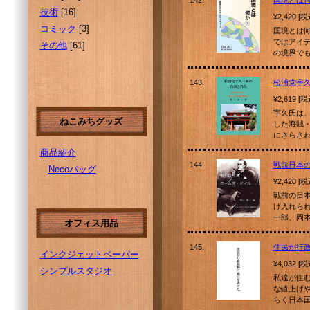
142.
国境とは
技術
[16]
¥2,420 [
コミック
[3]
国境とは何
ではアイ
その他
[61]
の境界で
143.
松浦党宇
¥2,619 [
宇久氏は
ねこみちグッズ
した海賊
にさらさ
商品紹介
144.
戦前日本
Necoバッグ
¥2,420 [
戦前の日
け入れら
一郎、岡
オフィス用品
145.
住民が行
インクジェットペーパー
¥4,032 [
シンプルスタジオ
私達が住
な値上げ
らく日本