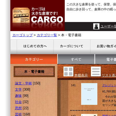
この大きな倉庫を使って、保管、保
自由に歩き回って、倉庫の中の眠っ
ユーザー
カーゴトップ
>
カテゴリ一覧
> 本・電子書籍
本・電子書籍
本棚表示
リスト表
論文・学術
[150]
141.
クレジッ
文学
[308]
¥1,769 [
趣味
[99]
今わが国
題が大き
社会
[32]
セリング
思想
[22]
芸術
[168]