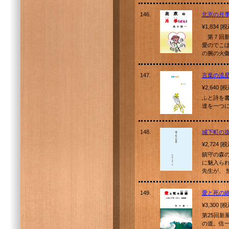
146.
北京の月季
¥1,834 [
第７回新
愛のでこ
の腕の火
147.
言葉の流
¥2,640 [
ふと詩を
達を一つ
148.
城下町の
¥2,724 [
鎮守の森
に魅入ら
先生が、 
149.
愛と死の
¥3,300 [
第25回
の道。信