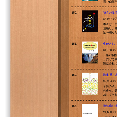
思わぬ結
150.
秘玄の脈
¥3,937 [
本著は上
追検し、
証を綴っ
151.
生かされ
¥1,760 [
第27回
り交ぜて
製薬会社
152.
歌集 柿木
¥2,934 [
子供の頃
の少ない
加してそ
153.
換気扇の
¥1,650 [