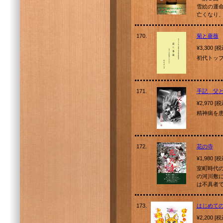
雪絵の運
亡くなり
170.
菊と薔薇
¥3,300 [
初代トッ
171.
手記 父
¥2,970 [
精神病を
172.
花の寺
¥1,980 [
室町時代
の河川敷
は不具者で
173.
はじめて
¥2,200 [