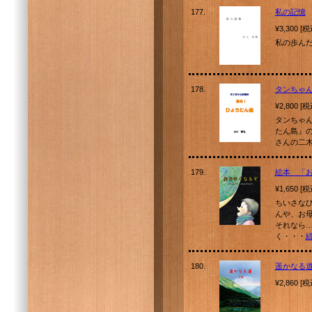
177.
私の記憶
¥3,300 [
私の歩ん
178.
タンちゃ
¥2,800 [
タンちゃ
たん島』
さんの二
179.
絵本 「
¥1,650 [
ちいさな
んや、お
それなら…
く・・・
180.
遥かなる
¥2,860 [