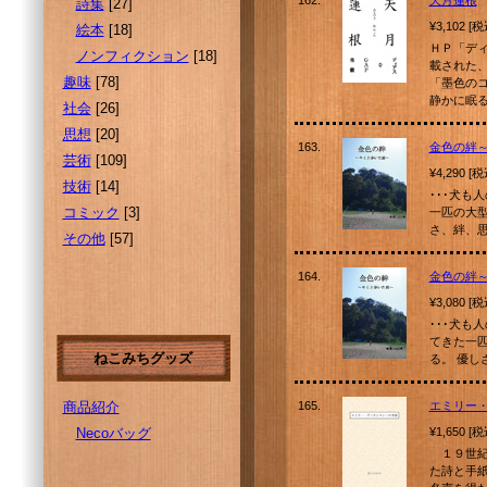
162.
天月蓮根
詩集
[27]
¥3,102 [
絵本
[18]
ＨＰ「デ
ノンフィクション
[18]
載された
趣味
[78]
「墨色の
静かに眠
社会
[26]
思想
[20]
163.
金色の絆
芸術
[109]
¥4,290 [
技術
[14]
･･･犬も
コミック
[3]
一匹の大型
さ、絆、
その他
[57]
164.
金色の絆
¥3,080 [
･･･犬も
てきた一匹
ねこみちグッズ
る。 優し
商品紹介
165.
エミリー
Necoバッグ
¥1,650 [
１９世紀
た詩と手