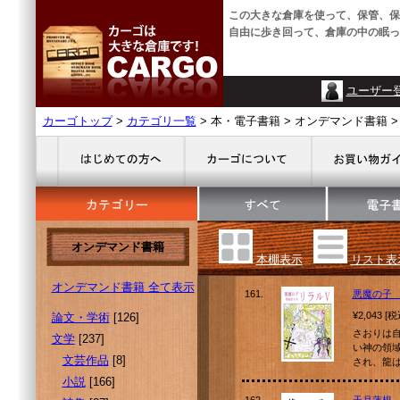
この大きな倉庫を使って、保管、保
自由に歩き回って、倉庫の中の眠っ
ユーザー
カーゴトップ
>
カテゴリ一覧
> 本・電子書籍 > オンデマンド書籍 >
オンデマンド書籍
本棚表示
リスト表
オンデマンド書籍 全て表示
161.
悪魔の子
¥2,043 [
論文・学術
[126]
さおりは
文学
[237]
い神の領
文芸作品
[8]
され、龍
小説
[166]