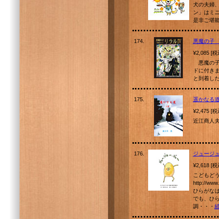
犬の夫婦
ン」はミニ
是非ご堪
174.
悪魔の子
¥2,085 [
悪魔の子
ドに付き
と到着し
175.
遥かなる
¥2,475 [
近江商人
176.
ジュージ
¥2,618 [
こどもど
http://w
ひらがな
でも、ひ
調・・・