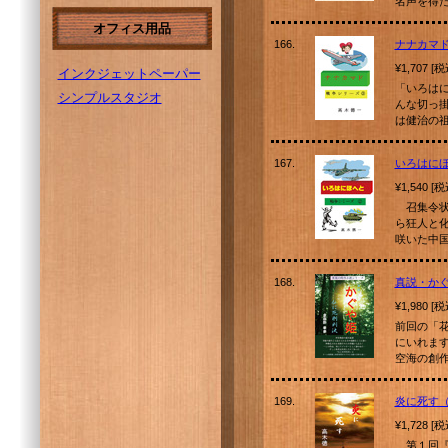
名声を得
オフィス用品
166.
ナナカマ
¥1,707 [
インクジェットペーパー
「いろは
シンプルスタジオ
んな切っ
は健治の
167.
いろはに
¥1,540 [
召集令状
ら狂人と
咲いた中
168.
真説・か
¥1,980 [
前回の「
にいれま
空海の創
169.
炎に死す
¥1,728 [
第１回『