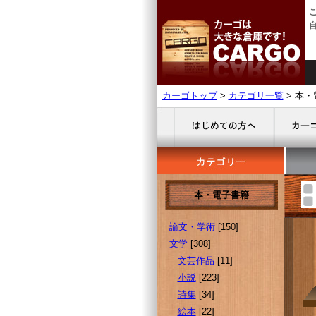
カーゴトップ
>
カテゴリ一覧
> 本・
本・電子書籍
論文・学術
[150]
文学
[308]
文芸作品
[11]
小説
[223]
詩集
[34]
絵本
[22]