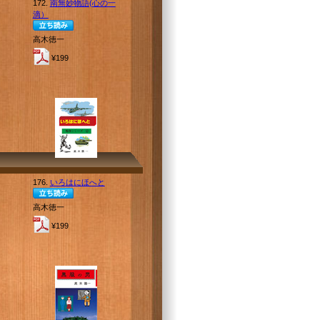
172.
南無妙物語(心の一
滴）
高木徳一
¥199
176.
いろはにほへと
高木徳一
¥199