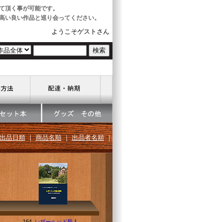
て頂く事が可能です。
高い良い作品と巡り会ってください。
ようこそゲストさん
出品日順
｜
商品名順
｜
出品者名順
｜
164.
レザーヘッド殺人