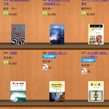
下巻
（時効事件４）
事件
鈴木 与一
高木徳一
藤田幸久
¥4,180
¥1,466
¥2,828
165.
半挫折
166.
旅情詩に恋して
167.
ネガの絆ー歌咲く
クラス仲間ー
高木徳一
高木徳一
¥1,555
高木徳一
¥1
¥1