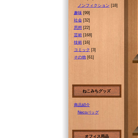
ノンフィクション
[18]
趣味
[99]
社会
[32]
思想
[22]
芸術
[168]
技術
[16]
コミック
[3]
その他
[61]
ねこみちグッズ
商品紹介
Necoバッグ
オフィス用品