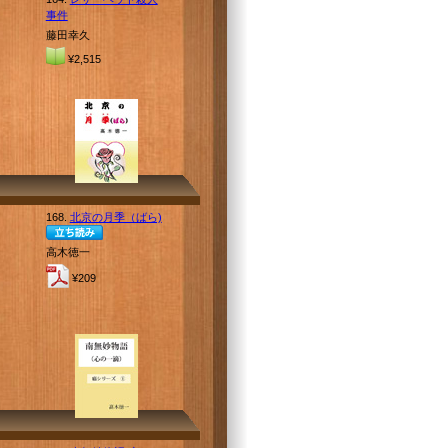
事件
藤田幸久
¥2,515
168.
北京の月季（ばら)
高木徳一
¥209