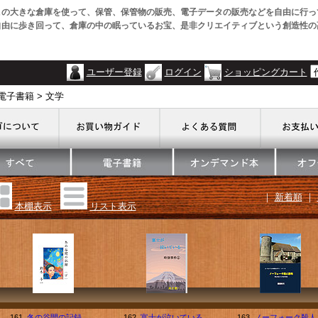
この大きな倉庫を使って、保管、保管物の販売、電子データの販売などを自由に行っ
自由に歩き回って、倉庫の中の眠っているお宝、是非クリエイティブという創造性の
ユーザー登録
ログイン
ショッピングカート
電子書籍 > 文学
｜
新着順
｜
本棚表示
リスト表示
161.
冬の谷間の記録
162.
富士が泣いている
163.
ノーフォーク殺人