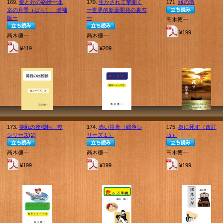
169.
愛と死の絡繰ー北
170.
生かされて華開く
171.
縁の環
京の月季（ばら）、増補
ー世界的新薬開発の裏窓
版ー
ー
高木徳一
¥199
高木徳一
高木徳一
¥419
¥209
173.
挑戦の座標軸、癌
174.
赤い笹舟（戦争シ
175.
炎に死す（改訂
シリーズ(2)
リーズ１）
版）
高木徳一
高木徳一
高木徳一
¥199
¥199
¥199