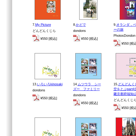
7.
My Picture
8.
かどで
9.
オランダ，
ーの旅
どんどんくじら
dondons
PhotosDondon
¥550 [税込]
¥550 [税込]
¥550 [税
13.
いろいろkinosaki
14.
ムツウラ シー
15.
どんどんく
ズー ファミリー
空をとぶpart4
dondons
畿京都府福知
dondons
¥550 [税込]
どんどんくじ
¥550 [税込]
¥550 [税