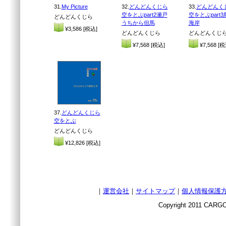
31.
My Picture
32.
どんどんくじら
33.
どんどんく
空をとぶpart2瀬戸
空をとぶpart3
どんどんくじら
うちから但馬
海岸
¥3,586 [税込]
どんどんくじら
どんどんくじ
¥7,568 [税込]
¥7,568 [税
37.
どんどんくじら
空をとぶ
どんどんくじら
¥12,826 [税込]
｜
運営会社
｜
サイトマップ
｜
個人情報保護
Copyright 2011 CARGO 