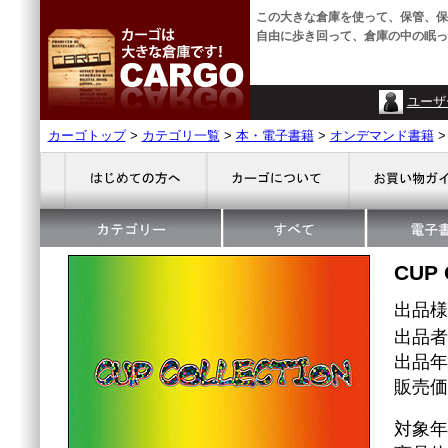
この大きな倉庫を使って、保管、保
自由に歩き回って、倉庫の中の眠っ
ユーザ
カーゴトップ
>
カテゴリ一覧
>
本・電子書籍
>
オンデマンド書籍
CUP 
出品
出品者名
出品年
販売価格
対象年