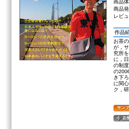
商品体
商品発
レビュ
作品
お茶の
が，サ
究所を
に，日
の制度
の20
き下ろ
に関心
ク，研