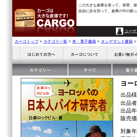
この大きな倉庫を使って、保管、保
自由に歩き回って、倉庫の中の眠っ
ユーザ
カーゴトップ
>
カテゴリ一覧
>
本・電子書籍
>
オンデマンド書籍
ヨー
出品
出品者
出品年
販売価格
対象年