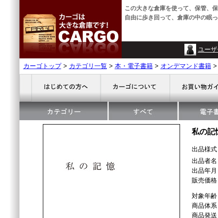
この大きな倉庫を使って、保管、保
自由に歩き回って、倉庫の中の眠っ
ユーザ
カーゴトップ
>
カテゴリ一覧
>
本・電子書籍
>
オンデマンド書籍
私の記
出品様
出品者名
出品年月 
販売価格 ¥
対象年齢
商品体系
商品発送