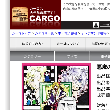
この大きな倉庫を使って、保管、保
自由に歩き回って、倉庫の中の眠っ
ユーザ
カーゴトップ
>
カテゴリ一覧
>
本・電子書籍
>
オンデマンド書籍
悪魔
出品
出品者
出品年
販売価格
対象年