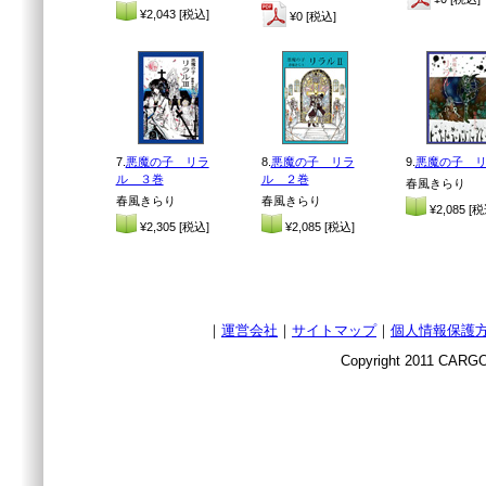
¥2,043 [税込]
¥0 [税込]
7.
悪魔の子 リラ
8.
悪魔の子 リラ
9.
悪魔の子 
ル ３巻
ル ２巻
春風きらり
春風きらり
春風きらり
¥2,085 [税
¥2,305 [税込]
¥2,085 [税込]
｜
運営会社
｜
サイトマップ
｜
個人情報保護
Copyright 2011 CARGO 