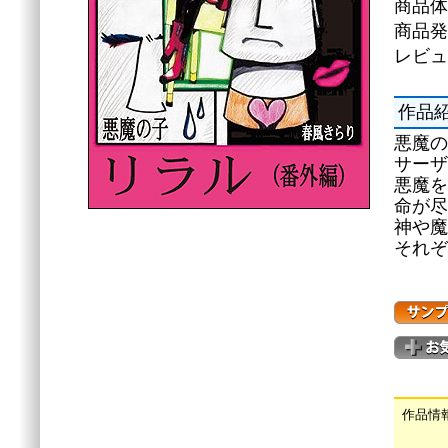
商品体
商品発
レビュ
作品
悪魔の
サーザ
悪魔を
命が尽
神や魔
それぞ
作品情