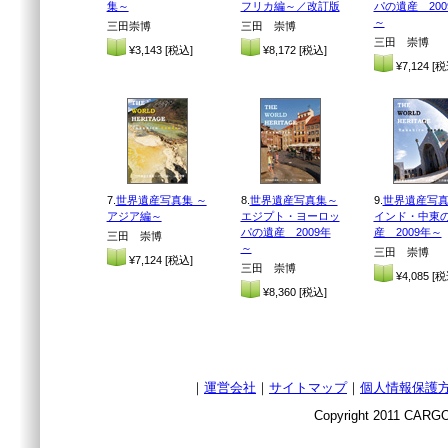
集～
フリカ編～／改訂版
パの遺産 200
～
三田崇博
三田 崇博
三田 崇博
¥3,143 [税込]
¥8,172 [税込]
¥7,124 [税
7.
世界遺産写真集 ～
8.
世界遺産写真集～
9.
世界遺産写真
アジア編～
エジプト・ヨーロッ
インド・中東
パの遺産 2009年
産 2009年～
三田 崇博
～
三田 崇博
¥7,124 [税込]
三田 崇博
¥4,085 [税
¥8,360 [税込]
｜
運営会社
｜
サイトマップ
｜
個人情報保護
Copyright 2011 CARGO 