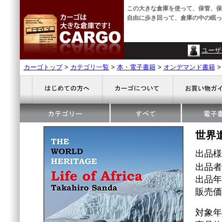
この大きな倉庫を使って、保管、保
自由に歩き回って、倉庫の中の眠っ
ユーザ
カーゴトップ
>
カテゴリ一覧
>
本・電子書籍
>
オンデマンド書籍
世界
出品
出品者
出品年
販売価格
対象年