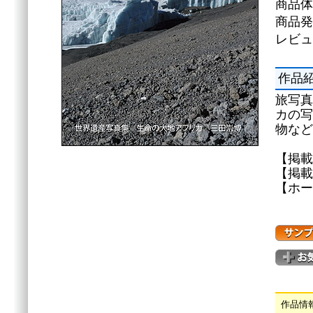
商品体
商品発
レビュ
作品
旅写真
カの写
物など
【掲載
【掲載
【ホームペ
作品情