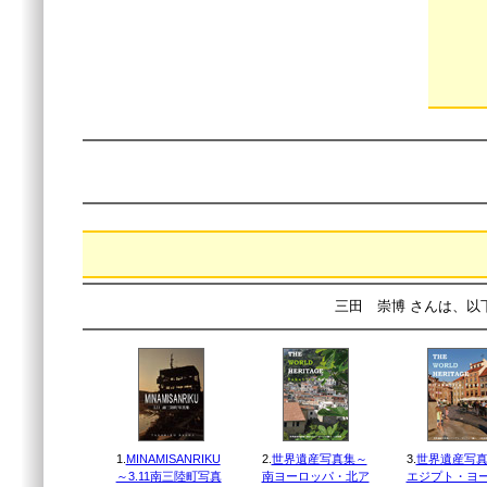
三田 崇博 さんは、以
1.
MINAMISANRIKU
2.
世界遺産写真集～
3.
世界遺産写真
～3.11南三陸町写真
南ヨーロッパ・北ア
エジプト・ヨ