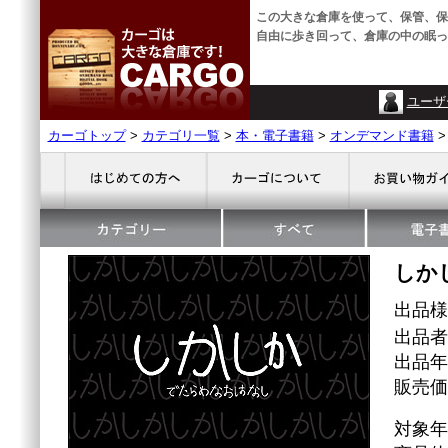
この大きな倉庫を使って、保管、保
自由に歩き回って、倉庫の中の眠っ
ユーザ
カーゴトップ
>
カテゴリ一覧
>
本・電子書籍
>
オンデマンド書籍
しか
出品
出品者
出品年
販売価格
対象年