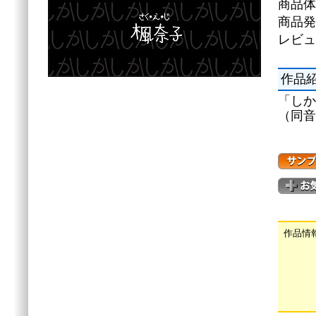
商品体
商品発
レビュ
作品
「しか
（同音
作品情