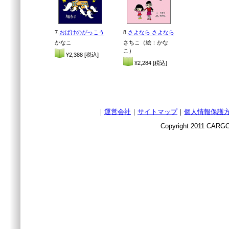
7.
おばけのがっこう
8.
さよなら さよなら
かなこ
さちこ（絵：かな
こ）
¥2,388 [税込]
¥2,284 [税込]
｜
運営会社
｜
サイトマップ
｜
個人情報保護
Copyright 2011 CARGO 