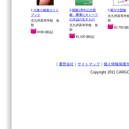
1.
大微小種展ガイド
2.
開園1周年記念図
3.
紫川大図鑑
ブック
鑑・響灘ビオトープ
北九州高等学
の水辺の生きもの
北九州高等学校 魚
部
部
北九州高等学校 魚
¥2,750 [税
部
¥330 [税込]
¥1,100 [税込]
｜
運営会社
｜
サイトマップ
｜
個人情報保護
Copyright 2011 CARGO 