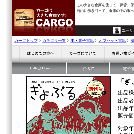
この大きな倉庫を使って、保管、保
自由に歩き回って、倉庫の中の眠っ
ユーザ
カーゴトップ
>
カテゴリ一覧
>
本・電子書籍
>
オフセット書籍
>
「ぎ
出品
出品者
出品年
販売価格
対象年