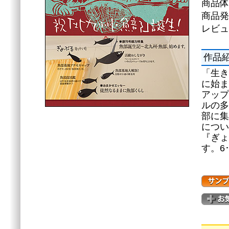
商品
商品発
レビュ
作品
「生き
に始ま
アップ
ルの多
部に集
につい
『ぎょ
す。6