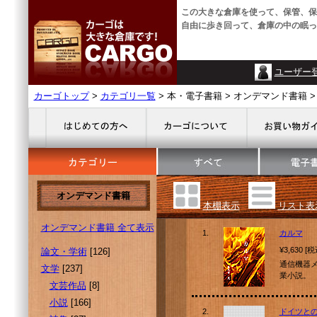
この大きな倉庫を使って、保管、保
自由に歩き回って、倉庫の中の眠っ
ユーザー
カーゴトップ
>
カテゴリ一覧
> 本・電子書籍 > オンデマンド書籍 >
オンデマンド書籍
本棚表示
リスト表
オンデマンド書籍 全て表示
1.
カルマ
¥3,630 [
論文・学術
[126]
通信機器
文学
[237]
業小説。
文芸作品
[8]
小説
[166]
2.
ドイツと