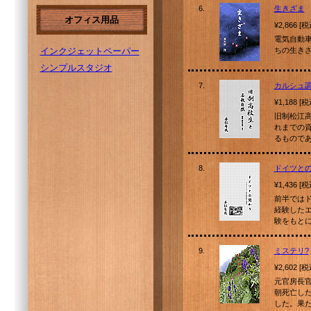
6.
生きざま
オフィス用品
¥2,866 [
電気自動
インクジェットペーパー
ちの生き
シンプルスタジオ
7.
カルシュ
¥1,188 [
旧制松江
れまでの
るもので
8.
ドイツと
¥1,436 [
前半では
経験した
験をもと
9.
ミステリ?
¥2,602 [
元官房長
朝死亡し
した。果