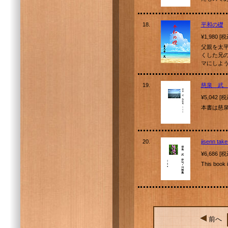
18.
平和の礎
¥1,980 [
父親を太
くした兄
マにしよ
19.
慈泉 武
¥5,042 [
本書は慈
20.
jisenn tak
¥6,686 [
This book 
前へ