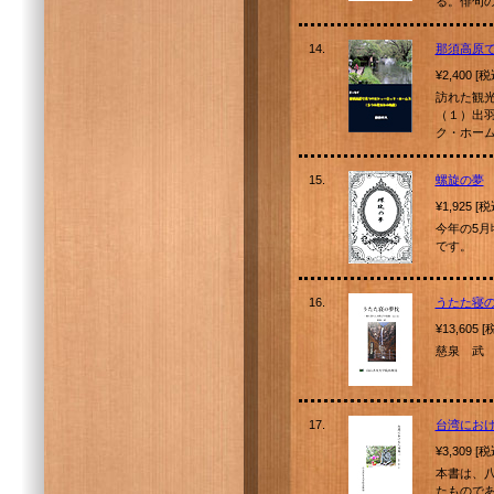
る。俳句
14.
那須高原
¥2,400 [
訪れた観
（１）出
ク・ホーム
15.
螺旋の夢
¥1,925 [
今年の5月
です。
16.
うたた寝
¥13,605 
慈泉 武
17.
台湾にお
¥3,309 [
本書は、
たもので