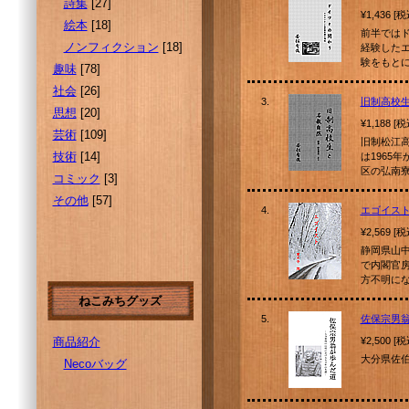
詩集
[27]
¥1,436 [
絵本
[18]
前半では
ノンフィクション
[18]
経験した
験をもと
趣味
[78]
社会
[26]
3.
旧制高校
思想
[20]
¥1,188 [
芸術
[109]
旧制松江
技術
[14]
は1965
区の弘南
コミック
[3]
その他
[57]
4.
エゴイス
¥2,569 [
静岡県山
で内閣官
方不明に
ねこみちグッズ
5.
佐保宗男
商品紹介
¥2,500 [
大分県佐
Necoバッグ