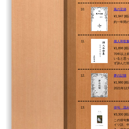
10.
風の足跡
¥1,947 [
約一年間
11.
個人和歌
¥1,898 [
70年以
いると思
ず詠んだ
12.
夢の記憶
¥1,980 [
2021年
13.
俳句 流
¥3,300 [
この俳句
イツ語、