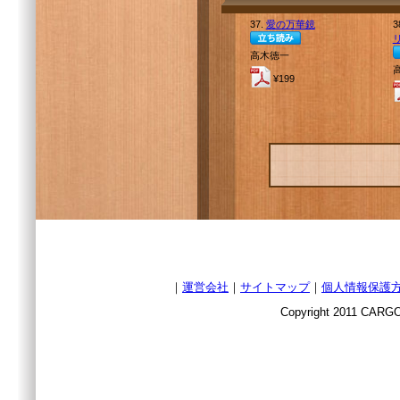
37.
愛の万華鏡
3
高木徳一
¥199
｜
運営会社
｜
サイトマップ
｜
個人情報保護
Copyright 2011 CARGO 