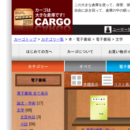
この大きな倉庫を使って、保管、保
自由に歩き回って、倉庫の中の眠っ
ユーザー
カーゴトップ
>
カテゴリ一覧
> 本・電子書籍 > 電子書籍 > 文学
電子書籍
本棚表示
リスト表
電子書籍 全て表示
論文・学術
[17]
文学
[68]
文芸作品
[3]
小説
[56]
21.
希望の確率、癌シリ
2