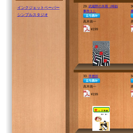
29.
武蔵野の氷雨（時効
3
インクジェットペーパー
事件１）
シンプルスタジオ
高木徳一
¥199
33.
半挫折
3
高木徳一
¥199