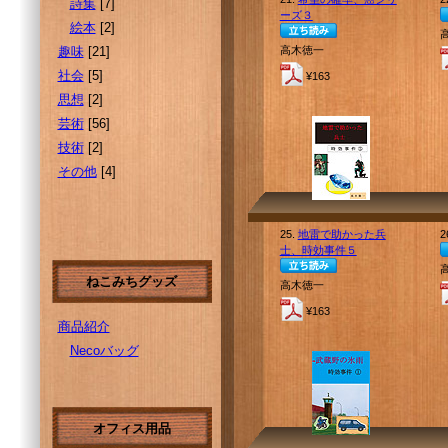
詩集
[7]
ーズ３
絵本
[2]
趣味
[21]
高木徳一
社会
[5]
¥163
思想
[2]
芸術
[56]
技術
[2]
その他
[4]
25.
地雷で助かった兵
2
士、時効事件５
ねこみちグッズ
高木徳一
¥163
商品紹介
Necoバッグ
オフィス用品