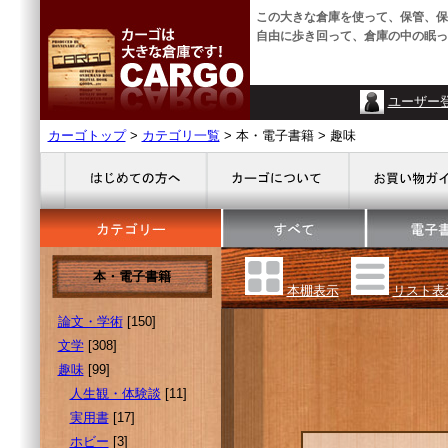
この大きな倉庫を使って、保管、保
自由に歩き回って、倉庫の中の眠っ
ユーザー
カーゴトップ
>
カテゴリ一覧
> 本・電子書籍 > 趣味
本・電子書籍
本棚表示
リスト表
論文・学術
[150]
文学
[308]
趣味
[99]
人生観・体験談
[11]
実用書
[17]
ホビー
[3]