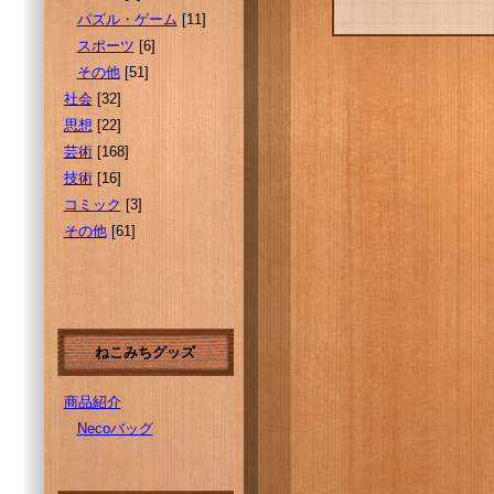
パズル・ゲーム
[11]
スポーツ
[6]
その他
[51]
社会
[32]
思想
[22]
芸術
[168]
技術
[16]
コミック
[3]
その他
[61]
ねこみちグッズ
商品紹介
Necoバッグ