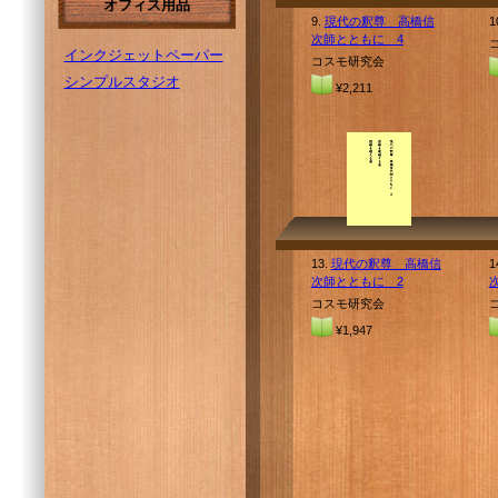
オフィス用品
9.
現代の釈尊 高橋信
1
次師とともに 4
インクジェットペーパー
コスモ研究会
シンプルスタジオ
¥2,211
13.
現代の釈尊 高橋信
1
次師とともに 2
コスモ研究会
¥1,947