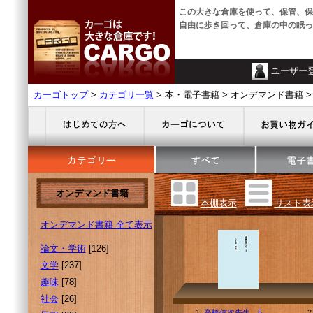
この大きな倉庫を使って、保管、保
自由に歩き回って、倉庫の中の眠っ
ユーザー
カーゴトップ
>
カテゴリ一覧
> 本・電子書籍 > オンデマンド書籍 > 
オンデマンド書籍
本棚表示
リスト表
オンデマンド書籍 全て表示
論文・学術
[126]
文学
[237]
趣味
[78]
社会
[26]
1.
高橋信次先生 5
2