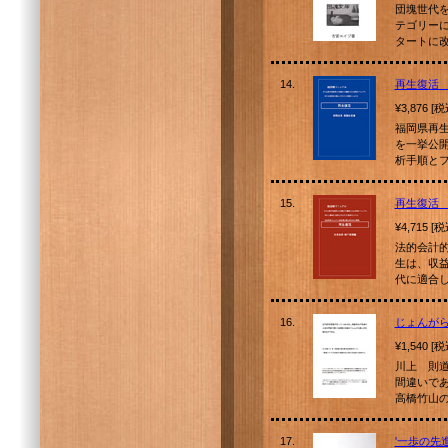
団塊世代
テゴリー
タートに
14.
再生復活
¥3,876 [
福岡県再
を一挙公
析手順と
15.
再生復活
¥4,715 [
法的会計
生は、収
代に適合
16.
じょんが
¥1,540 [
川上 則
間違いで
高橋竹山
17.
'一歩の先