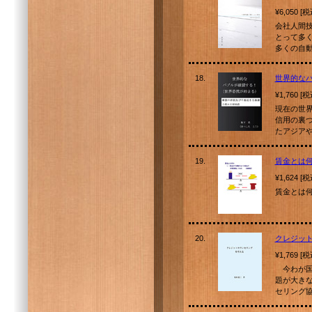
¥6,050 [
会社人間技
とって多
多くの自
18.
世界的な
¥1,760 [
現在の世
信用の裏
たアジア
19.
賃金とは
¥1,624 [
賃金とは
20.
クレジッ
¥1,769 [
今わが国
題が大き
セリング