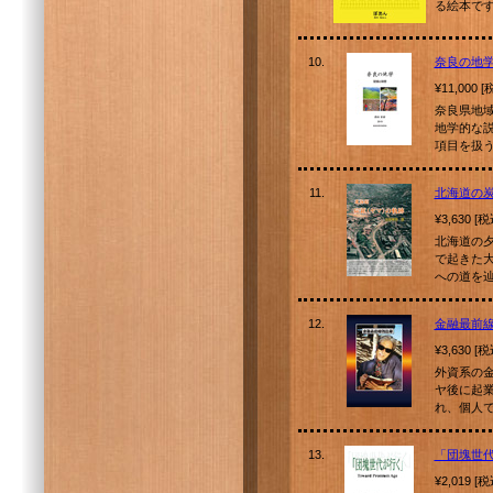
る絵本で
10.
奈良の地学
¥11,000 
奈良県地
地学的な説
項目を扱
11.
北海道の炭
¥3,630 [
北海道の
で起きた大
への道を
12.
金融最前
¥3,630 [
外資系の
ヤ後に起
れ、個人
13.
「団塊世
¥2,019 [