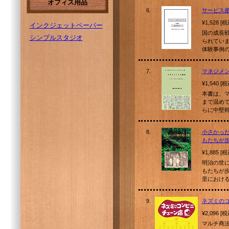
オフィス用品
6.
サービス
¥1,528 [
インクジェットペーパー
国の成長
シンプルスタジオ
られていま
体験事例
7.
マネジメン
¥1,540 [
本書は、
まで温め
らに中堅
8.
小さかっ
もたちが
¥1,885 [
明治の世
もたちが
里におけ
9.
ネズミの
¥2,096 [
マルチ商