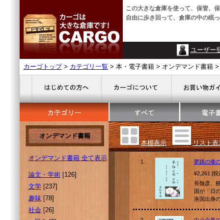
この大きな倉庫を使って、保管、保
自由に歩き回って、倉庫の中の眠っ
ユーザー
カーゴトップ
>
カテゴリ一覧
> 本・電子書籍 > オンデマンド書籍 >
オンデマンド書籍
本棚表示
リスト表
オンデマンド書籍 全て表示
1.
夢路の倭
¥2,261 [
論文・学術
[126]
長髄彦、
文学
[237]
国が「日
趣味
[78]
洛国出身
社会
[26]