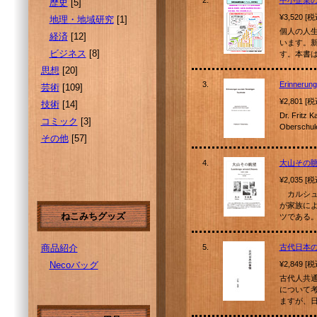
2.
中小企業
歴史
[5]
¥3,520 [
地理・地域研究
[1]
個人の人
経済
[12]
います。
ビジネス
[8]
す。本書
思想
[20]
3.
Erinnerung
芸術
[109]
¥2,801 [
技術
[14]
Dr. Fritz 
コミック
[3]
Oberschul
その他
[57]
4.
大山その
¥2,035 [
カルシュ
が家族に
ねこみちグッズ
ツである
商品紹介
5.
古代日本
Necoバッグ
¥2,849 [
古代人共
について
ますが、