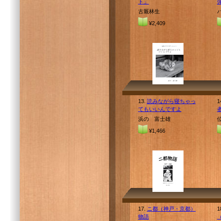
ト」
古厩林生
¥2,409
13.
読みながら寝ちゃっ
1
てもいいんですよ
浜の 富士雄
¥1,466
17.
ニ都（神戸・京都）
1
物語