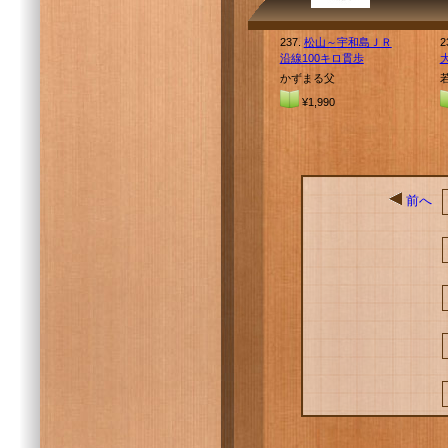
237.
松山～宇和島ＪＲ
2
沿線100キロ貫歩
かずまる父
¥1,990
前へ