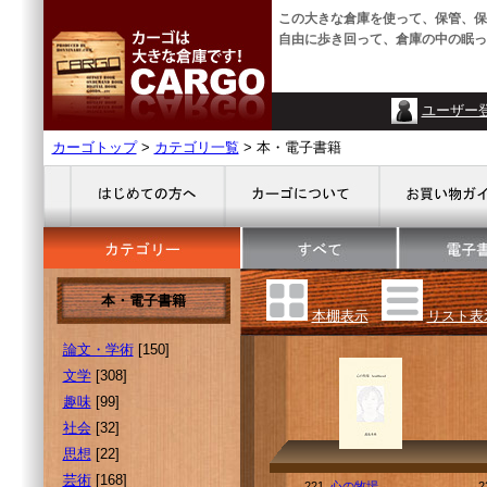
この大きな倉庫を使って、保管、保
自由に歩き回って、倉庫の中の眠っ
ユーザー
カーゴトップ
>
カテゴリ一覧
> 本・電子書籍
本・電子書籍
本棚表示
リスト表
論文・学術
[150]
文学
[308]
趣味
[99]
社会
[32]
思想
[22]
芸術
[168]
221.
心の牧場
2