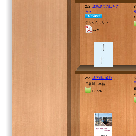
229.
城崎温泉のはちご
2
ろう
どんどんくじら
¥770
233.
城下町の攻防
2
長谷川 幸信
¥2,724