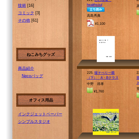
healthsoul
技術
[16]
コミック
[3]
高島秀典
その他
[61]
¥1,100
ねこみちグッズ
商品紹介
225.
寝そべり一眼
2
Necoバッグ
（下） A・Bクラス
中野 祥孝
¥1,760
オフィス用品
インクジェットペーパー
シンプルスタジオ