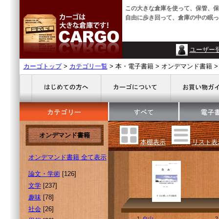
この大きな倉庫を使って、保管、保
自由に歩き回って、倉庫の中の眠っ
ユーザー
カーゴトップ
>
カテゴリ一覧
> 本・電子書籍 > オンデマンド書籍 >
オンデマンド書籍
本棚表示
リスト表
オンデマンド書籍 全て表示
論文・学術
[126]
文学
[237]
趣味
[78]
社会
[26]
1.
白山
2