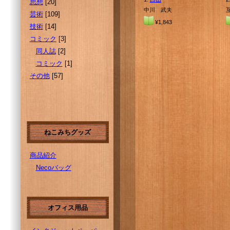
思想
[20]
中川 武夫
芸術
[109]
¥1,843
技術
[14]
コミック
[3]
同人誌
[2]
コミック
[1]
その他
[57]
ねこみちグッズ
商品紹介
Necoバッグ
オフィス用品