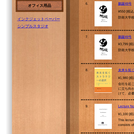
6.
鵬蹴49号
オフィス用品
¥550 [税込
防衛大学
インクジェットペーパー
シンプルスタジオ
7.
鵬蹴49号
¥3,799 [
防衛大学
8.
未来を拓
¥1,980 [
会社を起
に立ち向
けて、必
9.
Lecture No
¥1,100 [
This lectur
consists