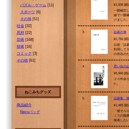
パズル・ゲーム
[11]
¥1,936 [
一眼確定
スポーツ
[6]
線で一眼
その他
[51]
けました
社会
[32]
3.
詰碁の海
思想
[22]
¥2,750 [
芸術
[168]
以前「詰
技術
[16]
利用して
コミック
[3]
の存在の
その他
[61]
4.
思い出の
¥5,940 [
２０年余
た。
ねこみちグッズ
5.
詰碁集 
商品紹介
¥1,485 [
「寝そべ
Necoバッグ
ミスの指
発表した