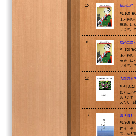
10.
絵絹に描く
¥1,100 [
上村松園
技法」は
ります。
11.
絵絹に描く
¥4,950 [
上村松園
技法」は
ります。
12.
人間関係
¥51 [税込]
ほとんど
あります
んだり、
13.
曇り硝子
¥1,966 [
内容 長
ていた１