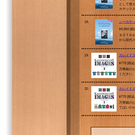
として使
カヤック
18.
シーカヤッキ
¥4,950 [
ＳＯＴＫ
から現代
19.
カレイドス
¥770 [税込
万華鏡の
ください
20.
カレイド
¥770 [税込
万華鏡の
てはいか