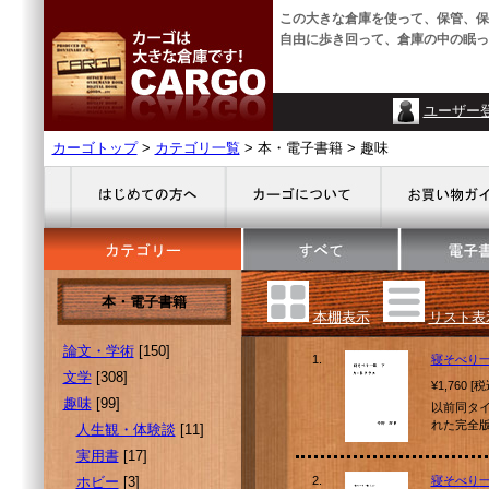
この大きな倉庫を使って、保管、保
自由に歩き回って、倉庫の中の眠っ
ユーザー
カーゴトップ
>
カテゴリ一覧
> 本・電子書籍 > 趣味
本・電子書籍
本棚表示
リスト表
論文・学術
[150]
1.
寝そべり一
文学
[308]
¥1,760 [
趣味
[99]
以前同タ
れた完全
人生観・体験談
[11]
実用書
[17]
ホビー
[3]
2.
寝そべり一