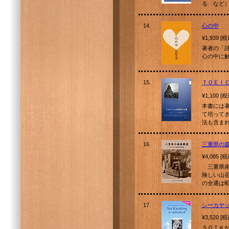
る など）
14.
心の中
¥1,939 [
著者の「
心の中に
15.
ＴＯＥＩ
¥1,100 [
本書には
て培って
法も含ま
16.
三重県の
¥4,085 [
三重県南
険しい山
の全通は
17.
シーカヤッキン
¥3,520 [
ＳＯＴＫ