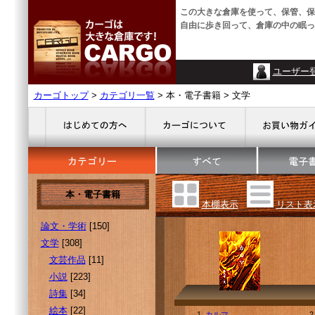
この大きな倉庫を使って、保管、保
自由に歩き回って、倉庫の中の眠っ
ユーザー
カーゴトップ
>
カテゴリ一覧
> 本・電子書籍 > 文学
本・電子書籍
本棚表示
リスト表
論文・学術
[150]
文学
[308]
文芸作品
[11]
小説
[223]
詩集
[34]
絵本
[22]
1.
カルマ
2