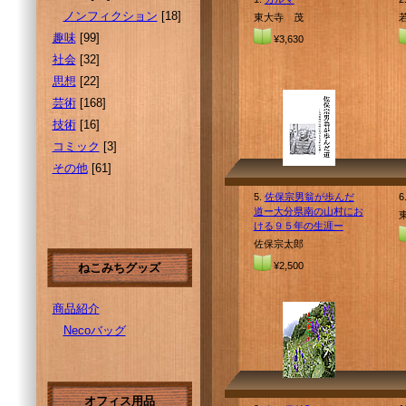
ノンフィクション
[18]
東大寺 茂
趣味
[99]
¥3,630
社会
[32]
思想
[22]
芸術
[168]
技術
[16]
コミック
[3]
その他
[61]
5.
佐保宗男翁が歩んだ
6
道ー大分県南の山村にお
ける９５年の生涯ー
佐保宗太郎
¥2,500
ねこみちグッズ
商品紹介
Necoバッグ
オフィス用品