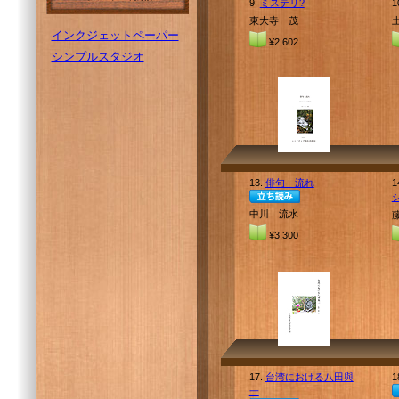
9.
ミステリ?
1
東大寺 茂
インクジェットペーパー
¥2,602
シンプルスタジオ
13.
俳句 流れ
1
中川 流水
¥3,300
17.
台湾における八田與
1
一