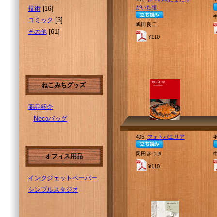
がいた頃
技術
[16]
コミック
[3]
嶋田良二
その他
[61]
¥110
ねこみちグッズ
商品紹介
Necoバッグ
405.
フォトパエリア
4
岡田さつき
オフィス用品
¥110
インクジェットペーパー
シンプルスタジオ