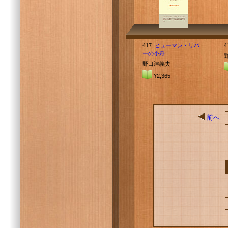
417.
ヒューマン・リバ
4
ーの小舟
野口津義夫
¥2,365
前へ