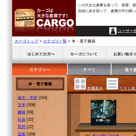
この大きな倉庫を使って、保管、保
自由に歩き回って、倉庫の中の眠っ
ユーザー
カーゴトップ
>
カテゴリ一覧
> 本・電子書籍
本・電子書籍
本棚表示
リスト表
論文・学術
[150]
文学
[308]
趣味
[99]
社会
[32]
思想
[22]
芸術
[168]
401.
神々の島にまだ神
4