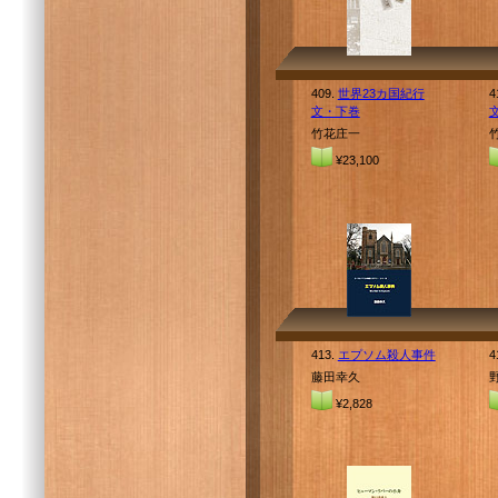
409.
世界23カ国紀行
4
文・下巻
竹花庄一
¥23,100
413.
エプソム殺人事件
4
藤田幸久
¥2,828