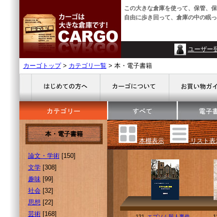
この大きな倉庫を使って、保管、保
自由に歩き回って、倉庫の中の眠っ
ユーザー
カーゴトップ
>
カテゴリ一覧
> 本・電子書籍
本・電子書籍
本棚表示
リスト表
論文・学術
[150]
文学
[308]
趣味
[99]
社会
[32]
思想
[22]
芸術
[168]
121.
エプソム殺人事件
1