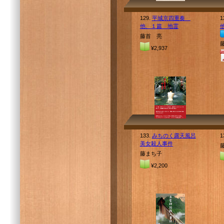
129.
平城京四重奏
1
他、１篇 地霊
藤首 亮
¥2,937
133.
みちのく露天風呂
1
美女殺人事件
藤まち子
¥2,200