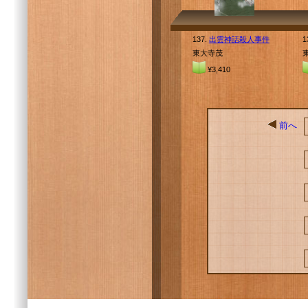
137.
出雲神話殺人事件
1
東大寺茂
¥3,410
前へ