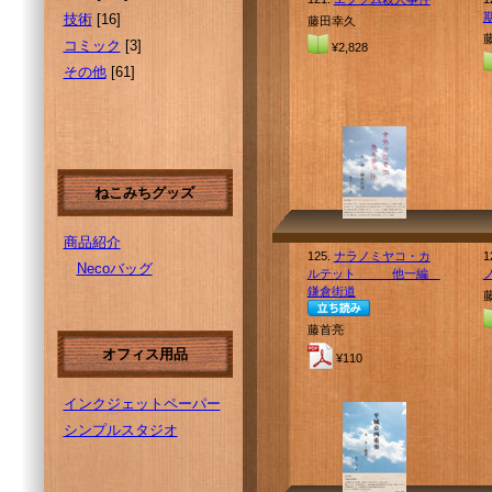
技術
[16]
藤田幸久
コミック
[3]
¥2,828
その他
[61]
ねこみちグッズ
商品紹介
125.
ナラノミヤコ・カ
1
Necoバッグ
ルテット 他一編
鎌倉街道
藤首亮
オフィス用品
¥110
インクジェットペーパー
シンプルスタジオ