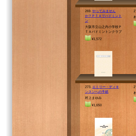
269.
やってみません
2
か？ＰＴＡでバドミント
ン
大阪市立山之内小学校Ｐ
ＴＡバドミントンクラブ
¥1,572
273.
エミリー・ディキ
2
ンスンへの手紙
村上まゆみ
¥1,650