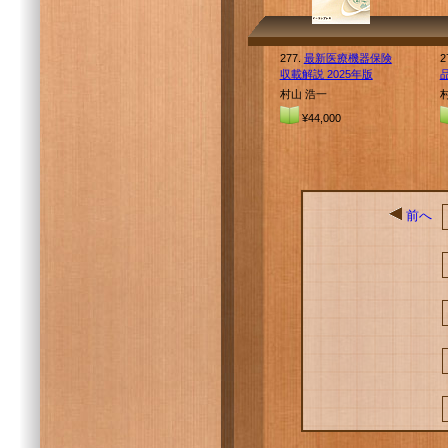
277.
最新医療機器保険
2
収載解説 2025年版
村山 浩一
¥44,000
前へ