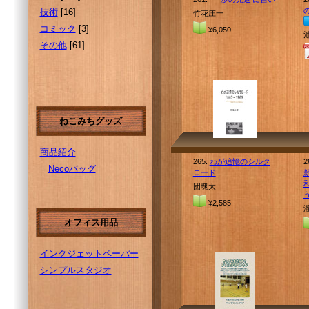
技術
[16]
竹花庄一
コミック
[3]
¥6,050
その他
[61]
ねこみちグッズ
商品紹介
265.
わが追憶のシルク
2
Necoバッグ
ロード
団塊太
¥2,585
オフィス用品
インクジェットペーパー
シンプルスタジオ