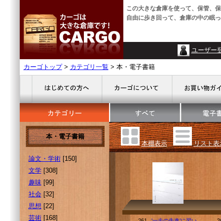
この大きな倉庫を使って、保管、保
自由に歩き回って、倉庫の中の眠っ
ユーザー
カーゴトップ
>
カテゴリ一覧
> 本・電子書籍
本・電子書籍
本棚表示
リスト表
論文・学術
[150]
文学
[308]
趣味
[99]
社会
[32]
思想
[22]
芸術
[168]
261.
'一歩の先進’に習い
2