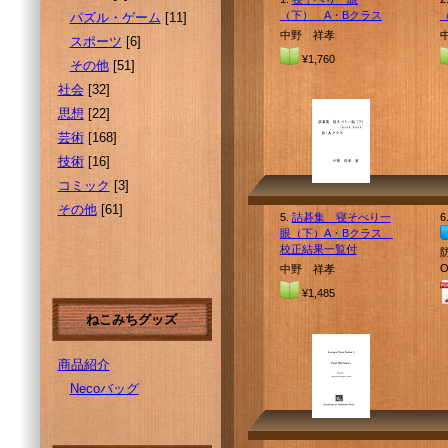
（下） A・Bクラス
パズル・ゲーム
[11]
中野 祥孝
スポーツ
[6]
¥1,760
その他
[51]
社会
[32]
思想
[22]
芸術
[168]
技術
[16]
コミック
[3]
その他
[61]
5.
詰碁集 寝そべり一
6
眼（下）A・Bクラス
校正結果一覧付
中野 祥孝
¥1,485
ねこみちグッズ
商品紹介
Necoバッグ