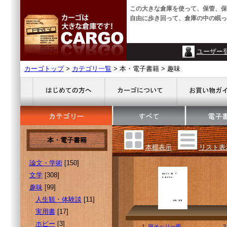
この大きな倉庫を使って、保管、保
自由に歩き回って、倉庫の中の眠っ
ユーザー
カーゴトップ
>
カテゴリ一覧
> 本・電子書籍 > 趣味
本・電子書籍
本棚表示
リスト表
論文・学術
[150]
文学
[308]
趣味
[99]
人生観・体験談
[11]
実用書
[17]
ホビー
[3]
1.
寝そべり一眼
2