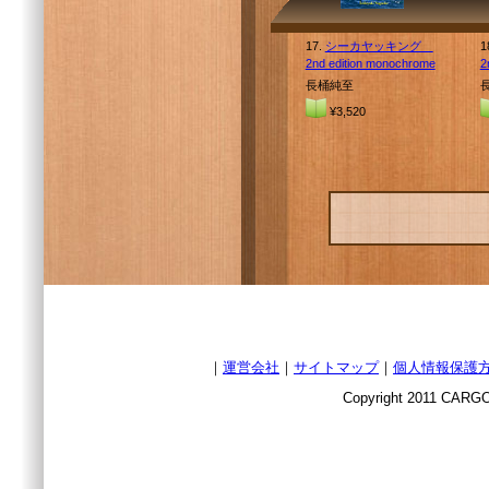
17.
シーカヤッキング
1
2nd edition monochrome
2
長桶純至
¥3,520
｜
運営会社
｜
サイトマップ
｜
個人情報保護
Copyright 2011 CARGO 