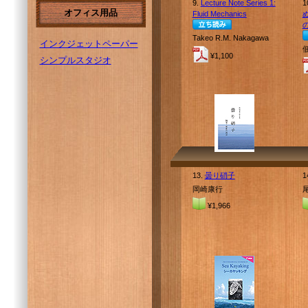
9.
Lecture Note Series 1:
1
オフィス用品
Fluid Mechanics
Takeo R.M. Nakagawa
インクジェットペーパー
¥1,100
シンプルスタジオ
13.
曇り硝子
1
岡崎康行
¥1,966