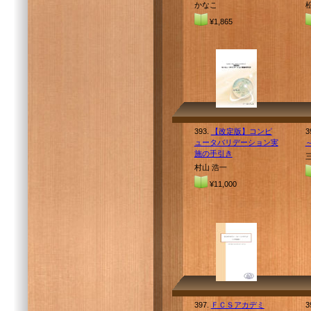
かなこ
¥1,865
393.
【改定版】コンピ
3
ュータバリデーション実
施の手引き
村山 浩一
¥11,000
397.
ＦＣＳアカデミ
3