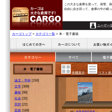
この大きな倉庫を使って、保管、保
自由に歩き回って、倉庫の中の眠っ
ユーザー
カーゴトップ
>
カテゴリ一覧
> 本・電子書籍
本・電子書籍
本棚表示
リスト表
論文・学術
[150]
文学
[308]
趣味
[99]
社会
[32]
思想
[22]
芸術
[168]
381.
世界遺産写真集 ～
3