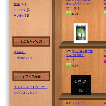
生命の大地アフリカ～
技術
[16]
三田 崇博
コミック
[3]
¥7,700
その他
[61]
ねこみちグッズ
385.
時の女神～第二楽
3
商品紹介
章～（普及版）
Necoバッグ
寺千代
¥2,934
オフィス用品
インクジェットペーパー
シンプルスタジオ
389.
しかしか
3