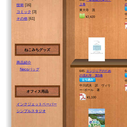
上巻
技術
[16]
東大寺 茂
コミック
[3]
¥2,420
その他
[61]
ねこみちグッズ
商品紹介
Necoバッグ
645.
エンジニアのため
6
の流れ学 第5巻
中川武夫 訳 ヴィリ
ー･ボール 著
オフィス用品
¥1,100
インクジェットペーパー
シンプルスタジオ