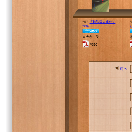
657.
「駒込殺人事件」
6
下巻
東大寺 茂
¥330
前へ