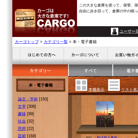
この大きな倉庫を使って、保管、保
自由に歩き回って、倉庫の中の眠っ
ユーザー
カーゴトップ
>
カテゴリ一覧
> 本・電子書籍
本・電子書籍
本棚表示
リスト表
論文・学術
[150]
文学
[308]
趣味
[99]
社会
[32]
思想
[22]
芸術
[168]
641.
「駒込殺人事件」
6