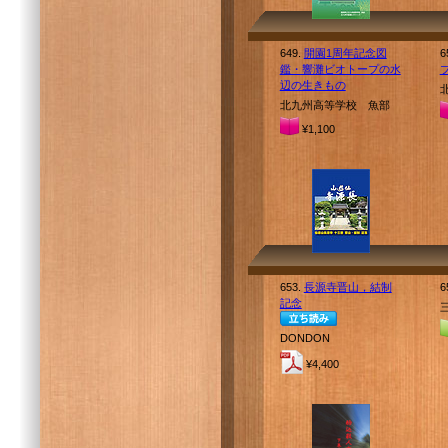
649.
開園1周年記念図
6
鑑・響灘ビオトープの水
辺の生きもの
北九州高等学校 魚部
¥1,100
653.
長源寺晋山，結制
6
記念
DONDON
¥4,400