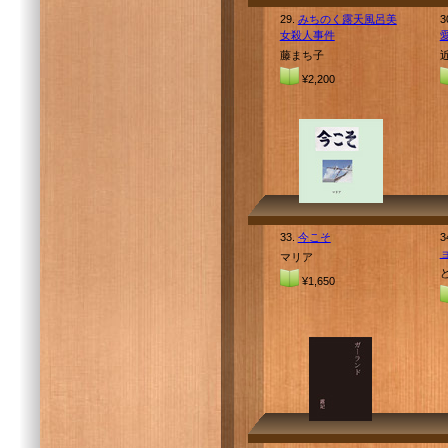
29.
みちのく露天風呂美
3
女殺人事件
藤まち子
¥2,200
33.
今こそ
3
マリア
¥1,650