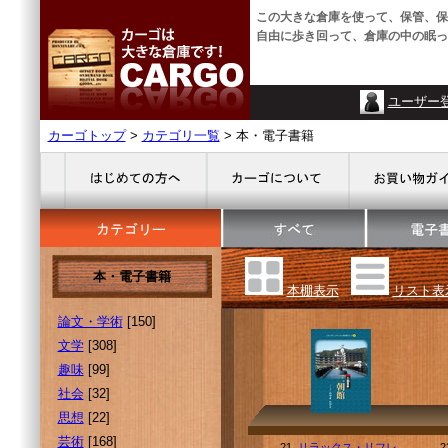
この大きな倉庫を使って、保管、保
自由に歩き回って、倉庫の中の眠っ
ユーザー
カーゴトップ
>
カテゴリ一覧
> 本・電子書籍
本・電子書籍
本棚表示
リスト表
論文・学術
[150]
文学
[308]
趣味
[99]
社会
[32]
思想
[22]
芸術
[168]
21.
リラックス・リフレ
2