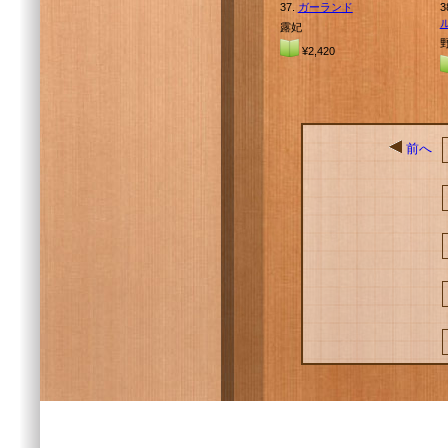
37.
ガーランド
3
露妃
¥2,420
前へ