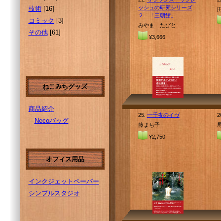
ッシュの研究シリーズ
技術
[16]
２ 「三朝館」
コミック
[3]
みやま たびと
その他
[61]
¥3,666
ねこみちグッズ
商品紹介
25.
一千夜のイヴ
2
Necoバッグ
藤まち子
¥2,750
オフィス用品
インクジェットペーパー
シンプルスタジオ