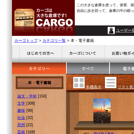
この大きな倉庫を使って、保管、保
自由に歩き回って、倉庫の中の眠っ
ユーザー
カーゴトップ
>
カテゴリ一覧
> 本・電子書籍
本・電子書籍
本棚表示
リスト表
論文・学術
[150]
文学
[308]
趣味
[99]
社会
[32]
思想
[22]
芸術
[168]
641.
「駒込殺人事件」
6