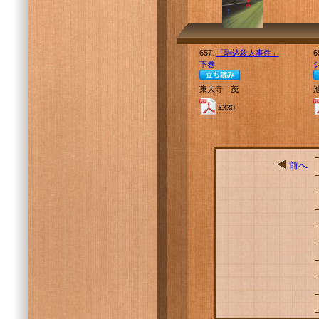
657.
「駒込殺人事件」
6
下巻
東大寺 茂
¥330
前へ