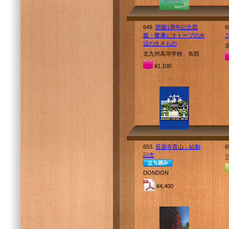
649.
開園1周年記念図
6
鑑・響灘ビオトープの水
辺の生きもの
北九州高等学校 魚部
¥1,100
653.
長源寺晋山，結制
6
記念
DONDON
¥4,400