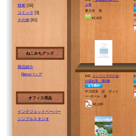
上巻
技術
[16]
東大寺 茂
コミック
[3]
¥2,420
その他
[61]
ねこみちグッズ
商品紹介
Necoバッグ
645.
エンジニアのため
6
の流れ学 第5巻
中川武夫 訳 ヴィリ
ー･ボール 著
オフィス用品
¥1,100
インクジェットペーパー
シンプルスタジオ