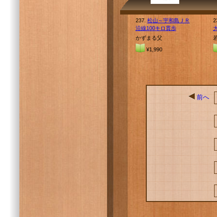
237.
松山～宇和島ＪＲ
2
沿線100キロ貫歩
かずまる父
¥1,990
前へ