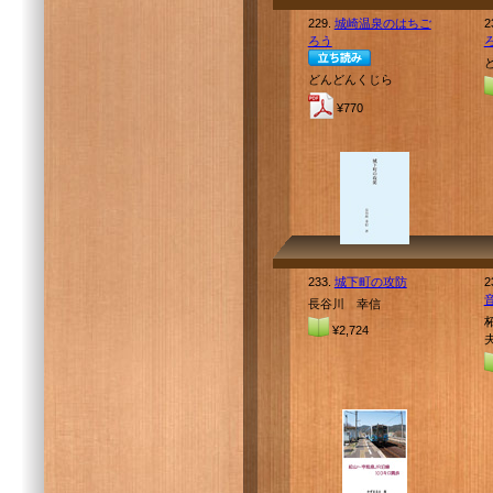
229.
城崎温泉のはちご
2
ろう
どんどんくじら
¥770
233.
城下町の攻防
2
長谷川 幸信
¥2,724