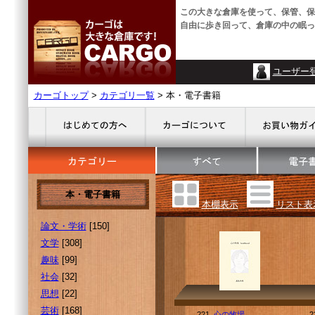
この大きな倉庫を使って、保管、保
自由に歩き回って、倉庫の中の眠っ
ユーザー
カーゴトップ
>
カテゴリ一覧
> 本・電子書籍
本・電子書籍
本棚表示
リスト表
論文・学術
[150]
文学
[308]
趣味
[99]
社会
[32]
思想
[22]
芸術
[168]
221.
心の牧場
2