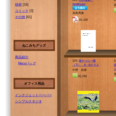
healthsoul
技術
[16]
コミック
[3]
高島秀典
その他
[61]
¥1,100
ねこみちグッズ
商品紹介
225.
寝そべり一眼
2
Necoバッグ
（下） A・Bクラス
中野 祥孝
¥1,760
オフィス用品
インクジェットペーパー
シンプルスタジオ