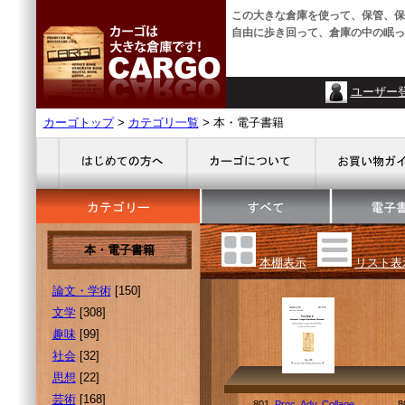
この大きな倉庫を使って、保管、保
自由に歩き回って、倉庫の中の眠っ
ユーザー
カーゴトップ
>
カテゴリ一覧
> 本・電子書籍
本・電子書籍
本棚表示
リスト表
論文・学術
[150]
文学
[308]
趣味
[99]
社会
[32]
思想
[22]
芸術
[168]
801.
Proc. Adv. Collage
8