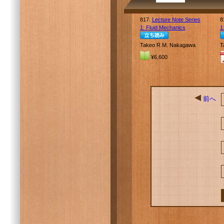
817.
Lecture Note Series
8
1: Fluid Mechanics
1
Takeo R.M. Nakagawa
T
¥6,600
前へ