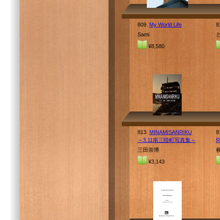
809.
My World Life
8
Sami
¥8,580
813.
MINAMISANRIKU
8
～3.11南三陸町写真集～
三田崇博
¥3,143