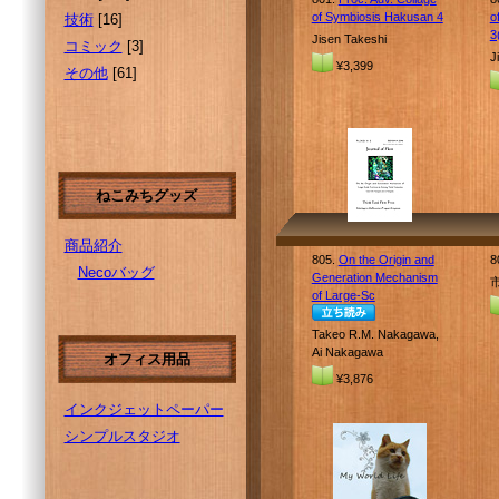
of Symbiosis Hakusan 4
o
技術
[16]
3
Jisen Takeshi
コミック
[3]
J
¥3,399
その他
[61]
ねこみちグッズ
商品紹介
805.
On the Origin and
8
Necoバッグ
Generation Mechanism
of Large-Sc
Takeo R.M. Nakagawa,
Ai Nakagawa
オフィス用品
¥3,876
インクジェットペーパー
シンプルスタジオ