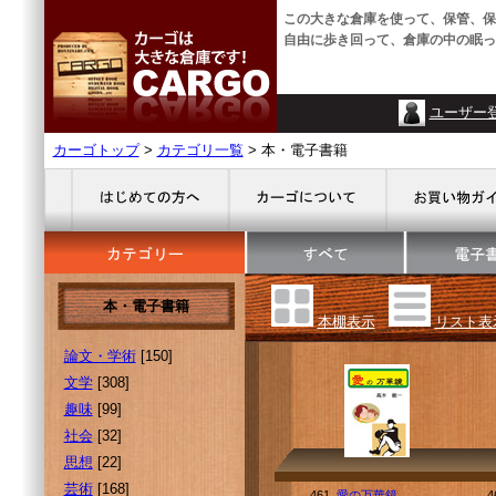
この大きな倉庫を使って、保管、保
自由に歩き回って、倉庫の中の眠っ
ユーザー
カーゴトップ
>
カテゴリ一覧
> 本・電子書籍
本・電子書籍
本棚表示
リスト表
論文・学術
[150]
文学
[308]
趣味
[99]
社会
[32]
思想
[22]
芸術
[168]
461.
愛の万華鏡
4