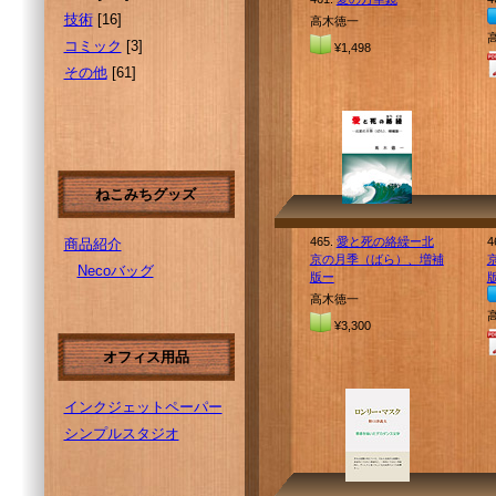
技術
[16]
高木徳一
コミック
[3]
¥1,498
その他
[61]
ねこみちグッズ
465.
愛と死の絡繰ー北
4
商品紹介
京の月季（ばら）、増補
Necoバッグ
版ー
高木徳一
¥3,300
オフィス用品
インクジェットペーパー
シンプルスタジオ