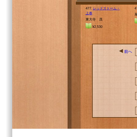
477.
レッドストーム・
4
上巻
東大寺 茂
¥2,530
前へ