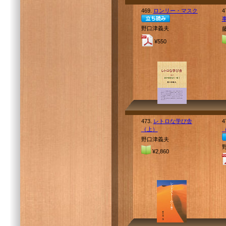
469.
ロンリー・マスク
4
野口津義夫
¥550
473.
レトロな学び舎
4
（上）
野口津義夫
¥2,860