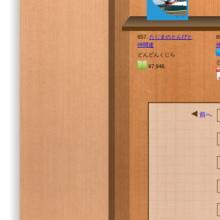
657.
たじまのとんびと
6
仲間達
どんどんくじら
¥7,946
前へ