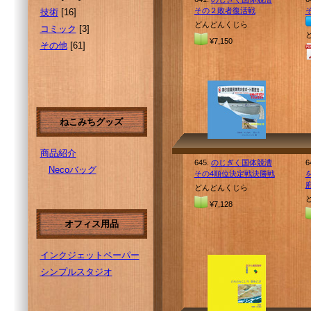
その２敗者復活戦
技術
[16]
どんどんくじら
コミック
[3]
¥7,150
その他
[61]
ねこみちグッズ
商品紹介
645.
のじぎく国体競漕
6
Necoバッグ
その4順位決定戦決勝戦
どんどんくじら
¥7,128
オフィス用品
インクジェットペーパー
シンプルスタジオ