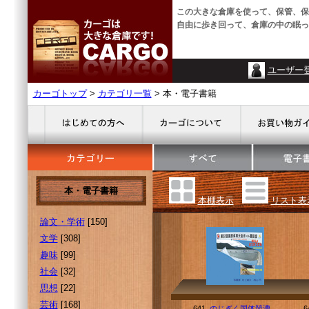
この大きな倉庫を使って、保管、保
自由に歩き回って、倉庫の中の眠っ
ユーザー
カーゴトップ
>
カテゴリ一覧
> 本・電子書籍
本・電子書籍
本棚表示
リスト表
論文・学術
[150]
文学
[308]
趣味
[99]
社会
[32]
思想
[22]
芸術
[168]
641.
のじぎく国体競漕
6