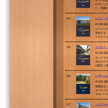
ホリーの
れていっ
た。対象
114.
レイク・
¥2,200 [
コージと
滞在する
ゲストと
115.
イースト
¥2,724 [
サンドラ
売人のア
ば殺すと
116.
レザーヘ
¥2,515 [
造園店主
ホールイ
子ロバー
117.
ノーフォ