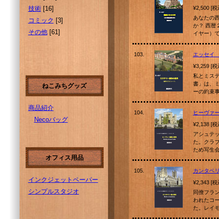
技術
[16]
¥2,500 [
あなたの
コミック
[3]
か？ 西
その他
[61]
イヤー）で
103.
エッセイ
¥3,259 [
私とミス
書」は、
ねこみちグッズ
ーの約束
商品紹介
104.
ヒーヴァ
Necoバッグ
¥2,138 [
アシュテ
た。クラ
ため写生
オフィス用品
105.
カンタベ
インクジェットペーパー
¥2,343 [
シンプルスタジオ
同僚フラ
われたコ
た。レイ