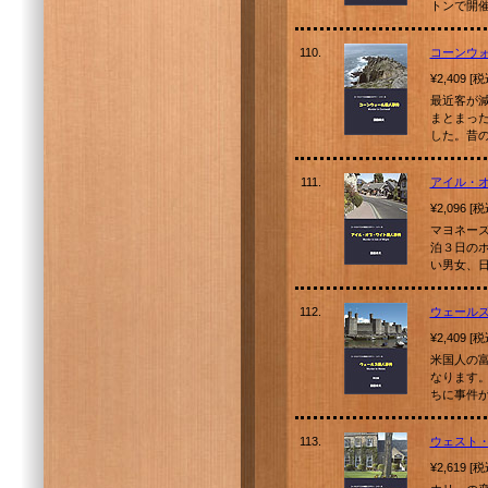
トンで開
110.
コーンウ
¥2,409 [
最近客が
まとまっ
した。昔
111.
アイル・
¥2,096 [
マヨネー
泊３日の
い男女、
112.
ウェール
¥2,409 [
米国人の
なります
ちに事件
113.
ウェスト
¥2,619 [