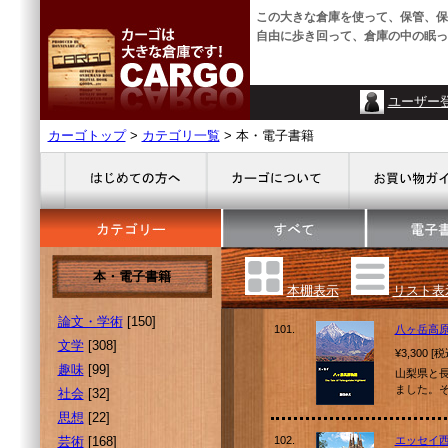
この大きな倉庫を使って、保管、保
自由に歩き回って、倉庫の中の眠っ
ユーザー
カーゴトップ
>
カテゴリ一覧
> 本・電子書籍
本・電子書籍
本棚表示
リスト表
論文・学術
[150]
101.
八ヶ岳高
文学
[308]
¥3,300 [
趣味
[99]
山梨県と
ました。
社会
[32]
思想
[22]
芸術
[168]
102.
エッセイ