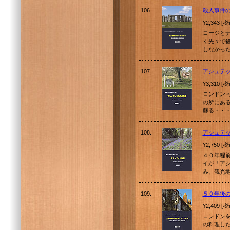
106.
殺人事件
¥2,343 [
コージと
く先々で
しなかっ
107.
アシュテ
¥3,310 [
ロンドン
の所にあ
蘇る・・
108.
アシュテ
¥2,750 [
４０年程
イが「ア
み、観光
109.
５０年後
¥2,409 [
ロンドン
の料理し