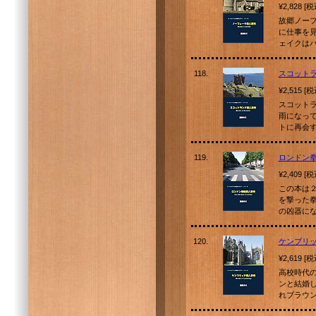
¥2,828 [
故郷ノー
に仕事を
ェイクは
118.
スコット
¥2,515 [
スコット
雨になっ
トに再会
119.
ロンドン
¥2,409 [
この本は
を撃った
の凶器に
120.
ケンブリ
¥2,619 [
高校時代
ンと結婚
れブラウ