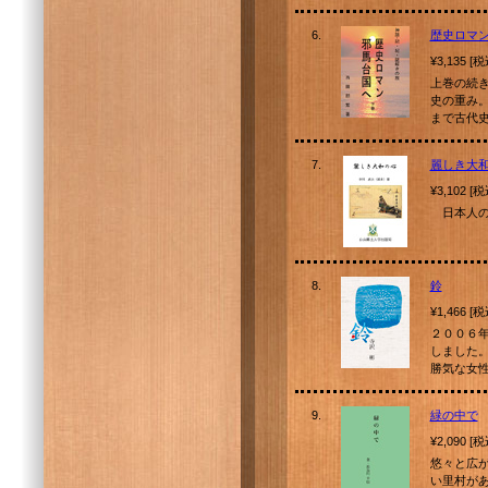
6.
歴史ロマ
¥3,135 [
上巻の続
史の重み
まで古代
7.
麗しき大
¥3,102 [
日本人の
8.
鈴
¥1,466 [
２００６
しました
勝気な女
9.
緑の中で
¥2,090 [
悠々と広
い里村が