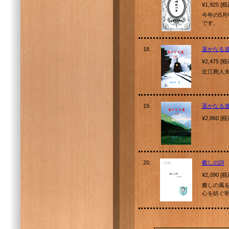
¥1,925 [
今年の5月
です。
18.
遥かなる
¥2,475 [
近江商人
19.
遥かなる
¥2,860 [
20.
癒しの詩
¥2,090 [
癒しの風を
心を紡ぐ明