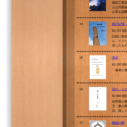
蔵前工業
山之内製
山系を縦
14.
旅の記憶 
¥3,707 [
記録に留
ら、イメ
見したも
15.
流水
¥1,100 [
著者が過
16.
流れ、よ
¥2,640 [
長野県の
児、妻の
語。貧し
17.
螺旋の夢