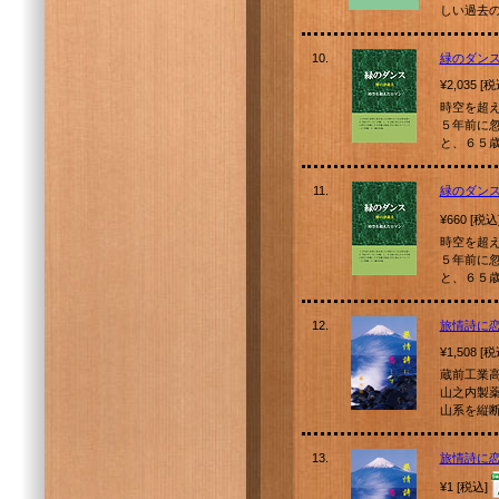
しい過去の
10.
緑のダン
¥2,035 [
時空を超
５年前に
と、６５
11.
緑のダン
¥660 [税込
時空を超
５年前に
と、６５
12.
旅情詩に
¥1,508 [
蔵前工業
山之内製
山系を縦
13.
旅情詩に
¥1 [税込]