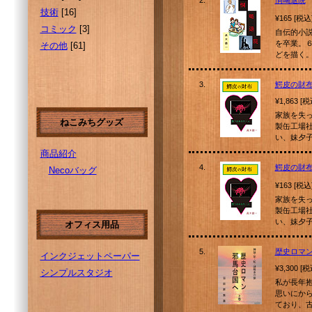
2.
恫喝退院
技術
[16]
¥165 [税込
コミック
[3]
自伝的小
を卒業。
その他
[61]
どを描く
3.
鰐皮の財
¥1,863 [
家族を失
ねこみちグッズ
製缶工場
い、妹夕
商品紹介
4.
鰐皮の財
Necoバッグ
¥163 [税込
家族を失
製缶工場
い、妹夕
オフィス用品
5.
歴史ロマ
インクジェットペーパー
¥3,300 [
シンプルスタジオ
私が長年
思いにか
ており、