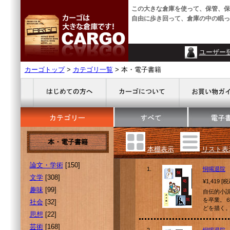
この大きな倉庫を使って、保管、保
自由に歩き回って、倉庫の中の眠っ
ユーザー
カーゴトップ
>
カテゴリ一覧
> 本・電子書籍
本・電子書籍
本棚表示
リスト表
論文・学術
[150]
1.
恫喝退院
文学
[308]
¥1,419 [
趣味
[99]
自伝的小
を卒業。
社会
[32]
どを描く
思想
[22]
芸術
[168]