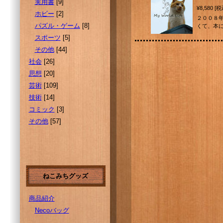
実用書
[9]
¥8,580 [
ホビー
[2]
２００８
パズル・ゲーム
[8]
くて、本に
スポーツ
[5]
その他
[44]
社会
[26]
思想
[20]
芸術
[109]
技術
[14]
コミック
[3]
その他
[57]
ねこみちグッズ
商品紹介
Necoバッグ