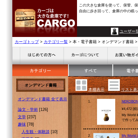
この大きな倉庫を使って、保管、保
自由に歩き回って、倉庫の中の眠っ
ユーザー
カーゴトップ
>
カテゴリ一覧
> 本・電子書籍 > オンデマンド書籍 > 
オンデマンド書籍
本棚表示
リスト表
オンデマンド書籍 全て表示
1.
NEKOBO
¥4,472 [
論文・学術
[126]
My Wor
文学
[237]
で作って
趣味
[78]
人生観・体験談
[10]
2.
My World L