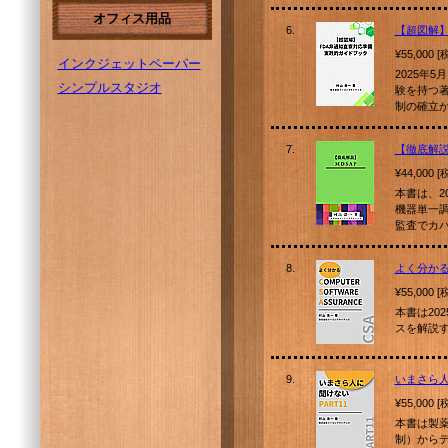
オフィス用品
6.
【超図解】
¥55,000 
インクジェットペーパー
2025年
シンプルスタジオ
験を持つ
制の確立
7.
【徹底解説
¥44,000 
本書は、2
機器単一調
監査でカ
8.
よく分かる FD
¥55,000 
本書は2025
スを解説す
9.
いまさら人に
¥55,000 
本書は製薬・
制）からデ