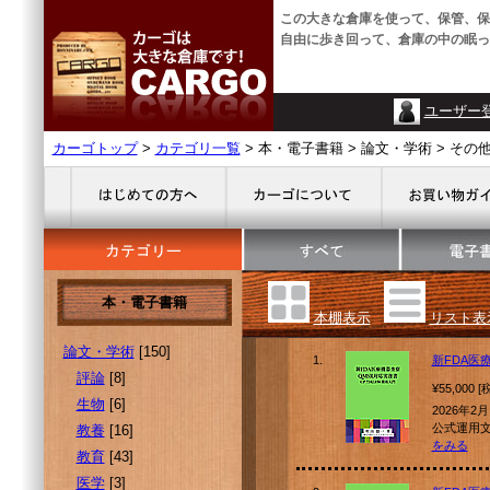
この大きな倉庫を使って、保管、保
自由に歩き回って、倉庫の中の眠っ
ユーザー
カーゴトップ
>
カテゴリ一覧
> 本・電子書籍 > 論文・学術 > その
本・電子書籍
本棚表示
リスト表
論文・学術
[150]
1.
新FDA医
評論
[8]
¥55,000 
生物
[6]
2026年2
公式運用文
教養
[16]
をみる
教育
[43]
医学
[3]