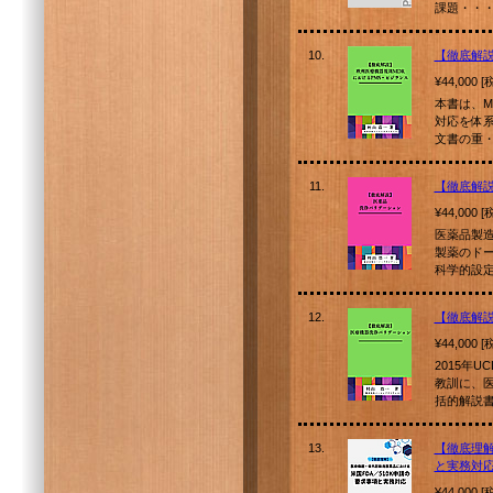
課題・・
10.
【徹底解説
¥44,000 
本書は、M
対応を体系
文書の重
11.
【徹底解
¥44,000 
医薬品製
製薬のド
科学的設定
12.
【徹底解
¥44,000 
2015年
教訓に、
括的解説
13.
【徹底理解
と実務対
¥44,000 