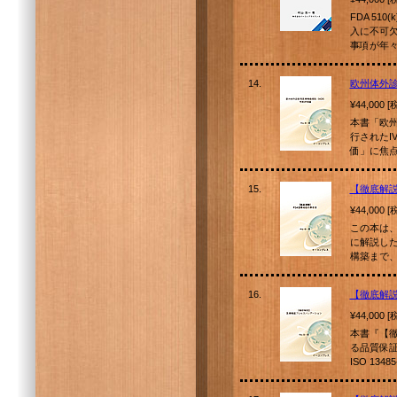
FDA 5
入に不可欠
事項が年
14.
欧州体外診
¥44,000 
本書「欧州
行されたI
価」に焦
15.
【徹底解説
¥44,000 
この本は
に解説し
構築まで、
16.
【徹底解
¥44,000 
本書『【
る品質保
ISO 134