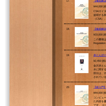
17.
【徹底解説
¥44,000 
CSAガイ
提唱する
（CSA）
18.
【徹底解説】
¥33,000 
この書籍は、
Regulati
19.
赤とんぼと
¥2,450 [
金沢赤とん
水に関す
部分は、
されている
20.
【超入門
¥44,000 
コンピュー
た内容を
です。 は