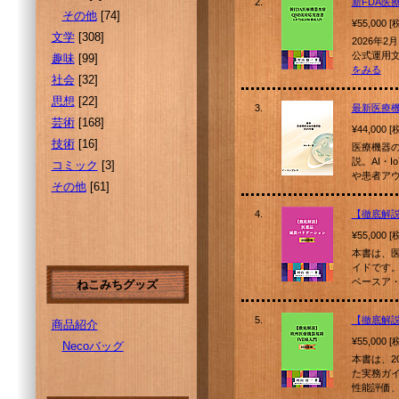
2.
新FDA医
その他
[74]
¥55,000 
文学
[308]
2026年2
公式運用文
趣味
[99]
をみる
社会
[32]
思想
[22]
3.
最新医療機
芸術
[168]
¥44,000 
技術
[16]
医療機器
説。AI・
コミック
[3]
や患者ア
その他
[61]
4.
【徹底解
¥55,000 
本書は、
イドです。2
ベースア
ねこみちグッズ
5.
【徹底解説
商品紹介
¥55,000 
Necoバッグ
本書は、2
た実務ガイ
性能評価