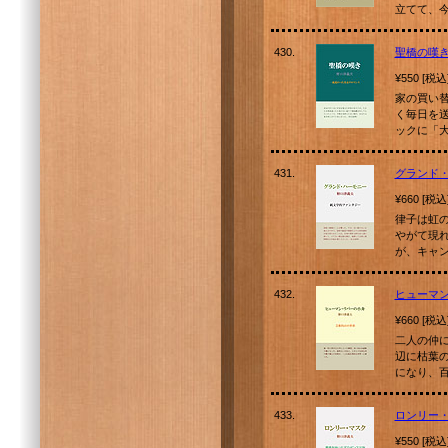
立てて、
430.
聖橋の嘆
¥550 [税込
家の買い
く毎日を
ックに「
431.
グランド
¥660 [税込
律子は虹
やがて現
が、キャ
432.
ヒューマ
¥660 [税込
二人の仲
辺に枯葉
になり、
433.
ロンリー
¥550 [税込