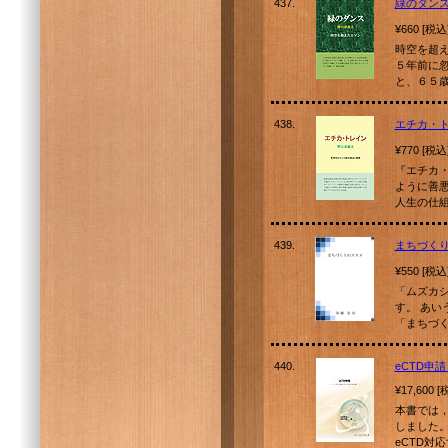
437.
緑のダン
¥660 [税込
時空を超
５年前に
と、６５
438.
エチカ・
¥770 [税込
『エチカ
ように善
人生の仕
439.
まちづく
¥550 [税込
「ムズカ
す。 あい
「まちづく
440.
eCTD申
¥17,600 
本書では
しました。
eCTD対