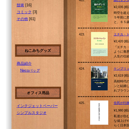
422.
緑のダン
技術
[16]
¥2,035 [
コミック
[3]
時空を超
５年前に
その他
[61]
と、６５
423.
エチカ・
¥2,420 [
『エチカ
ねこみちグッズ
ように善
人生の仕
商品紹介
424.
ケンブリ
Necoバッグ
¥2,619 [
高校時代
ンと結婚
れブラウ
オフィス用品
425.
住民が行
インクジェットペーパー
¥1,980 [
シンプルスタジオ
私達が住
な値上げ
らく日本