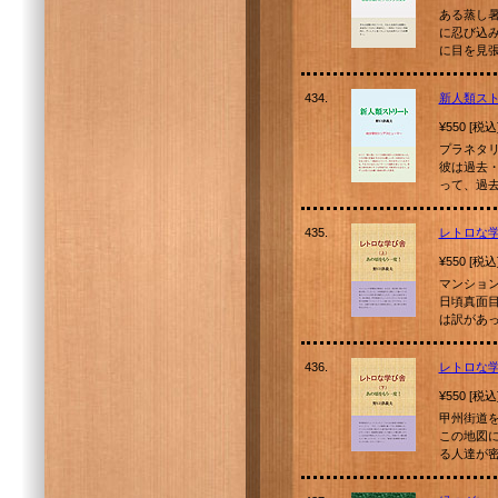
ある蒸し
に忍び込
に目を見
434.
新人類ス
¥550 [税込
プラネタ
彼は過去
って、過
435.
レトロな
¥550 [税込
マンショ
日頃真面
は訳があ
436.
レトロな
¥550 [税込
甲州街道
この地図
る人達が